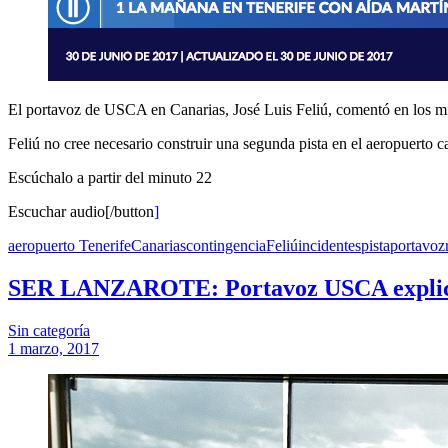
El portavoz de USCA en Canarias, José Luis Feliú, comentó en los micr
Feliú no cree necesario construir una segunda pista en el aeropuerto 
Escúchalo a partir del minuto 22
Escuchar audio[/button
]
aeropuerto Tenerife
Canarias
contingencia
Feliú
incidentes
pista
portavoz
SER LANZAROTE: Portavoz USCA explica inq
Sin categoría
1 marzo, 2017