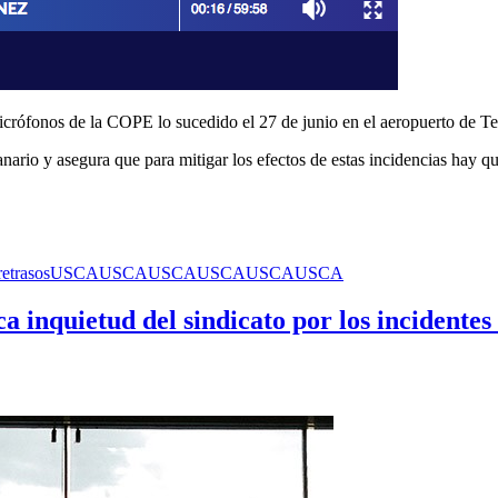
ófonos de la COPE lo sucedido el 27 de junio en el aeropuerto de Tener
canario y asegura que para mitigar los efectos de estas incidencias hay
retrasos
USCA
USCA
USCA
USCA
USCA
USCA
uietud del sindicato por los incidentes re