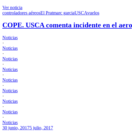
Ver noticia
controladores aéreos
El Prat
marc garcia
USCA
vuelos
COPE. USCA comenta incidente en el aeropu
Noticias
·
Noticias
·
Noticias
·
Noticias
·
Noticias
·
Noticias
·
Noticias
·
Noticias
·
Noticias
30 junio, 2017
5 julio, 2017