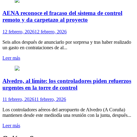
AENA reco­noce el fra­caso del sis­tema de con­trol
remoto y da car­pe­tazo al pro­yecto
12 febrero, 2026
12 febrero, 2026
Seis años des­pués de anun­ciarlo por sor­presa y tras haber rea­li­zado
un gasto en con­tra­ta­cio­nes de al...
Leer más
Alvedro, al límite: los controladores piden refuerzos
urgentes en la torre de control
11 febrero, 2026
11 febrero, 2026
Los controladores aéreos del aeropuerto de Alvedro (A Coruña)
mantienen desde este mediodía una reunión con la junta, después...
Leer más