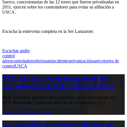
Saerco, concesionarias de las 12 torres que fueron privatizadas en
2011, ejercen sobre los controladores para evitar su afiliación a
USCA.
Escucha la entrevista completa en la Ser Lanzarote:
Escuchar audio
control
aéreo
controladores
ferronats
incidentes
privatización
saerco
torres de
control
USCA
TV3: Los motivos de los paros de los
controladores en el ACC de Barcelona
Raúl Tobaruela, portavoz de la asamblea de los trabajadores del
ACC Barcelona, explica los motivos de los paros en TV3
2 mayo, 2018
2 mayo, 2018
Los controladores aéreos vaticinan un