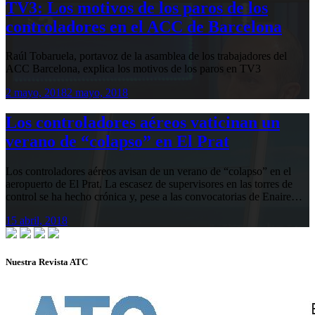
TV3: Los motivos de los paros de los
controladores en el ACC de Barcelona
Raúl Tobaruela, portavoz de la asamblea de los trabajadores del
ACC Barcelona, explica los motivos de los paros en TV3
2 mayo, 2018
2 mayo, 2018
Los controladores aéreos vaticinan un
verano de “colapso” en El Prat
Los controladores aéreos avisan de un verano de “colapso” en el
aeropuerto de El Prat. La escasez de supervisores en las torres de
control se ha hecho crónica y, pese a las convocatorias de Enaire…
15 abril, 2018
Nuestra Revista ATC