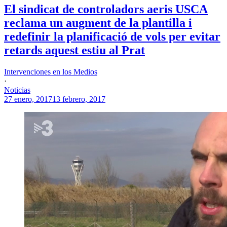
El sindicat de controladors aeris USCA
reclama un augment de la plantilla i
redefinir la planificació de vols per evitar
retards aquest estiu al Prat
Intervenciones en los Medios
·
Noticias
27 enero, 2017
13 febrero, 2017