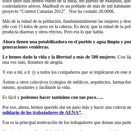
Hace unos días hemos vuelto de la India, del pueblo de Madhudi, que e
controladores aéreos. Madhudi es un poblado de más de mil habitantes
proyecto “Control Canarias 2012″. Nos ha costado 20.000€.
Más de la mitad de la población, fundamentalmente las mujeres y desde
ello con 15 kilos de peso en la cabeza. Es decir, que la mitad de la p
producía diarreas y otros efectos. Pero era lo que había.
Ahora tienen una potabilizadora en el pueblo y agua limpia y pur
generaciones venideras.
Le hemos dado la vida y la libertad a más de 500 mujeres
. Con lá
una vez más, lloramos de alegría.
Y eso a mí, a ti (y a todos los compañeros que se implicaron en este
Ánimo a otros colectivos (colegios de médicos, arquitectos, farmacéuti
mismo, ayudarles y facilitarle la vida.
Es fácil y
podemos hacer tantísimo con tan poco…..
Por eso, ahora, hemos querido dar un paso más y hacer una colecta an
solidario de los trabajadores de AENA”
.
Esa es la principal motivación de los trabajadores que donan una part