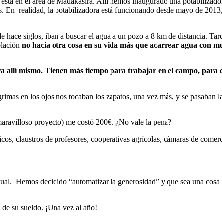
stá en el área de Madakasira. Allí hemos inaugurado una potabilizadora 
. En realidad, la potabilizadora está funcionando desde mayo de 2013,
 hace siglos, iban a buscar el agua a un pozo a 8 km de distancia. Tard
oblación
no hacia otra cosa en su vida más que acarrear agua con mu
a allí mismo. Tienen más tiempo para trabajar en el campo, para e
grimas en los ojos nos tocaban los zapatos, una vez más, y se pasaban l
 maravilloso proyecto) me costó 200€. ¿No vale la pena?
cos, claustros de profesores, cooperativas agrícolas, cámaras de comerci
ual. Hemos decidido “automatizar la generosidad” y que sea una cosa m
e de su sueldo. ¡Una vez al año!