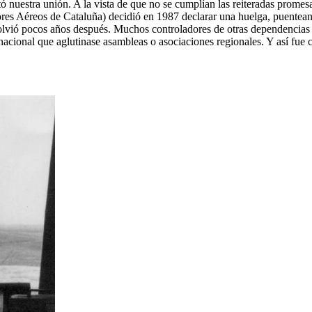
itó nuestra unión. A la vista de que no se cumplían las reiteradas pro
res Aéreos de Cataluña) decidió en 1987 declarar una huelga, puenteand
lvió pocos años después. Muchos controladores de otras dependencias 
l nacional que aglutinase asambleas o asociaciones regionales. Y así f