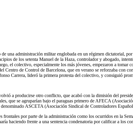
 de una administración militar englobada en un régimen dictatorial, por 
cipios de los setenta Manuel de la Haza, controlador y abogado, intentó
rgo, el colectivo, especialmente los más jóvenes, empezaron a tomar co
 del Centro de Control de Barcelona, que en verano se reforzaba con com
nso Carrera, lideró la primera protesta del colectivo, y consiguió prom
volvió a producirse otro conflicto, que acabó con la dimisión del presi
ocales, que se agruparían bajo el paraguas primero de AFECA (Asocia
to denominado ASCETA (Asociación Sindical de Controladores Españoles
es frontales por parte de la administración como los ocurridos en la Se
aría haciendo frente a una sentencia condenatoria por calificar a los con