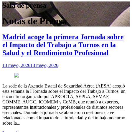
Sala de prensa
Notas de Prensa
Madrid acoge la primera Jornada sobre
el Impacto del Trabajo a Turnos en la
Salud y el Rendimiento Profesional
13 mayo, 2026
13 mayo, 2026
La sede de la Agencia Estatal de Seguridad Aérea (AESA) acogió
esta semana la I Jornada sobre el Impacto del Trabajo a Turnos, un
encuentro organizado por APROCTA, SEPLA, SEMAF,
COMME, AUGC, ICOMEM y CoMB, que reunió a expertos,
representantes institucionales y profesionales de distintos sectores
esenciales. Durante la jornada se abordaron cuestiones clave
relacionadas con el impacto de la turnicidad y del trabajo nocturno
sobre la...