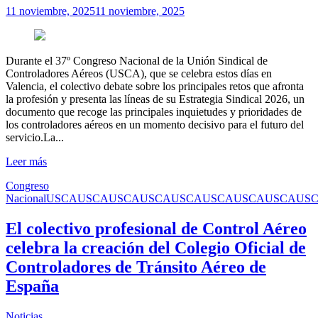
11 noviembre, 2025
11 noviembre, 2025
Durante el 37º Congreso Nacional de la Unión Sindical de
Controladores Aéreos (USCA), que se celebra estos días en
Valencia, el colectivo debate sobre los principales retos que afronta
la profesión y presenta las líneas de su Estrategia Sindical 2026, un
documento que recoge las principales inquietudes y prioridades de
los controladores aéreos en un momento decisivo para el futuro del
servicio.La...
Leer más
Congreso
Nacional
USCA
USCA
USCA
USCA
USCA
USCA
USCA
USCA
US
El colectivo profesional de Control Aéreo
celebra la creación del Colegio Oficial de
Controladores de Tránsito Aéreo de
España
Noticias