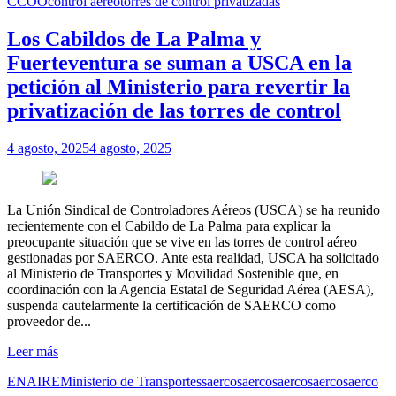
CCOO
control aéreo
torres de control privatizadas
Los Cabildos de La Palma y
Fuerteventura se suman a USCA en la
petición al Ministerio para revertir la
privatización de las torres de control
4 agosto, 2025
4 agosto, 2025
La Unión Sindical de Controladores Aéreos (USCA) se ha reunido
recientemente con el Cabildo de La Palma para explicar la
preocupante situación que se vive en las torres de control aéreo
gestionadas por SAERCO. Ante esta realidad, USCA ha solicitado
al Ministerio de Transportes y Movilidad Sostenible que, en
coordinación con la Agencia Estatal de Seguridad Aérea (AESA),
suspenda cautelarmente la certificación de SAERCO como
proveedor de...
Leer más
ENAIRE
Ministerio de Transportes
saerco
saerco
saerco
saerco
saerco