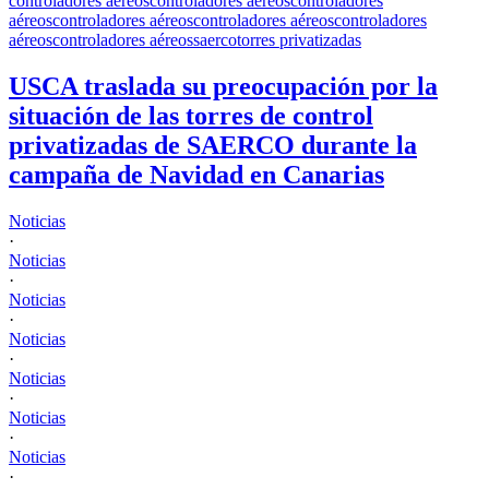
controladores aéreos
controladores aéreos
controladores
aéreos
controladores aéreos
controladores aéreos
controladores
aéreos
controladores aéreos
saerco
torres privatizadas
USCA traslada su preocupación por la
situación de las torres de control
privatizadas de SAERCO durante la
campaña de Navidad en Canarias
Noticias
·
Noticias
·
Noticias
·
Noticias
·
Noticias
·
Noticias
·
Noticias
·