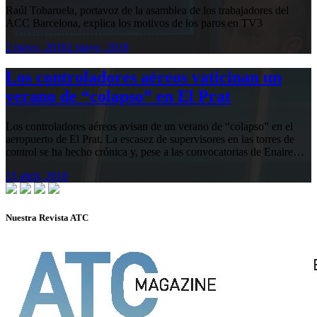
Raúl Tobaruela, portavoz de la asamblea de los trabajadores del
ACC Barcelona, explica los motivos de los paros en TV3
2 mayo, 2018
2 mayo, 2018
Los controladores aéreos vaticinan un
verano de “colapso” en El Prat
Los controladores aéreos avisan de un verano de “colapso” en el
aeropuerto de El Prat. La escasez de supervisores en las torres de
control se ha hecho crónica y, pese a las convocatorias de Enaire…
15 abril, 2018
Nuestra Revista ATC