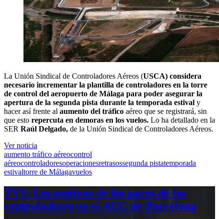
La Unión Sindical de Controladores Aéreos (
USCA) considera
necesario incrementar la plantilla de controladores en la torre
de control del aeropuerto de Málaga para poder asegurar la
apertura de la segunda pista durante la temporada estival
y
hacer así frente al
aumento del tráfico
aéreo que se registrará, sin
que esto
repercuta en demoras en los vuelos.
Lo ha detallado en la
SER
Raúl Delgado,
de la Unión Sindical de Controladores Aéreos.
Ver noticia
aumento tráfico aéreo
control
aéreo
controladores
operaciones
retrasos
segunda pista
temporada
estival
torre de Málaga
vuelos
TV3: Los motivos de los paros de los
controladores en el ACC de Barcelona