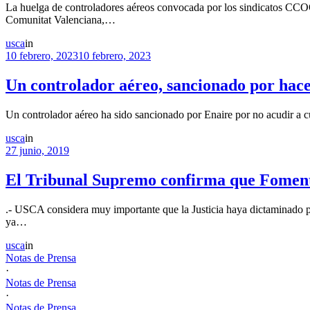
La huelga de controladores aéreos convocada por los sindicatos CCOO 
Comunitat Valenciana,…
usca
in
10 febrero, 2023
10 febrero, 2023
Un controlador aéreo, sancionado por hace
Un controlador aéreo ha sido sancionado por Enaire por no acudir a cu
usca
in
27 junio, 2019
El Tribunal Supremo confirma que Fomento 
.- USCA considera muy importante que la Justicia haya dictaminado p
ya…
usca
in
Notas de Prensa
·
Notas de Prensa
·
Notas de Prensa