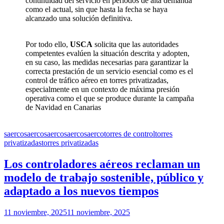
continuidad del servicio en periodos de alta demanda
como el actual, sin que hasta la fecha se haya
alcanzado una solución definitiva.
Por todo ello,
USCA
solicita que las autoridades
competentes evalúen la situación descrita y adopten,
en su caso, las medidas necesarias para garantizar la
correcta prestación de un servicio esencial como es el
control de tráfico aéreo en torres privatizadas,
especialmente en un contexto de máxima presión
operativa como el que se produce durante la campaña
de Navidad en Canarias
saerco
saerco
saerco
saerco
saerco
torres de control
torres
privatizadas
torres privatizadas
Los controladores aéreos reclaman un
modelo de trabajo sostenible, público y
adaptado a los nuevos tiempos
11 noviembre, 2025
11 noviembre, 2025