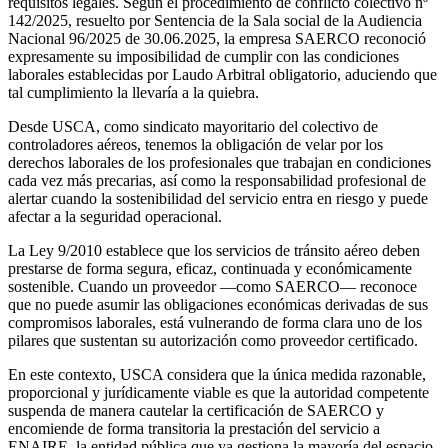
requisitos legales. Según el procedimiento de conflicto colectivo nº
142/2025, resuelto por Sentencia de la Sala social de la Audiencia
Nacional 96/2025 de 30.06.2025, la empresa SAERCO reconoció
expresamente su imposibilidad de cumplir con las condiciones
laborales establecidas por Laudo Arbitral obligatorio, aduciendo que
tal cumplimiento la llevaría a la quiebra.
Desde USCA, como sindicato mayoritario del colectivo de
controladores aéreos, tenemos la obligación de velar por los
derechos laborales de los profesionales que trabajan en condiciones
cada vez más precarias, así como la responsabilidad profesional de
alertar cuando la sostenibilidad del servicio entra en riesgo y puede
afectar a la seguridad operacional.
La Ley 9/2010 establece que los servicios de tránsito aéreo deben
prestarse de forma segura, eficaz, continuada y económicamente
sostenible. Cuando un proveedor —como SAERCO— reconoce
que no puede asumir las obligaciones económicas derivadas de sus
compromisos laborales, está vulnerando de forma clara uno de los
pilares que sustentan su autorización como proveedor certificado.
En este contexto, USCA considera que la única medida razonable,
proporcional y jurídicamente viable es que la autoridad competente
suspenda de manera cautelar la certificación de SAERCO y
encomiende de forma transitoria la prestación del servicio a
ENAIRE, la entidad pública que ya gestiona la mayoría del espacio