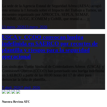
La sede de la Agencia Estatal de Seguridad Aérea (AESA) acogió
esta semana la I Jornada sobre el Impacto del Trabajo a Turnos, un
encuentro organizado por APROCTA, SEPLA, SEMAF,
COMME, AUGC, ICOMEM y CoMB, que reunió a…
13 mayo, 2026
13 mayo, 2026
USCA y CCOO convocan huelga
indefinida en SAERCO por recortes de
plantilla y riesgos para la seguridad
operacional
Los sindicatos Unión Sindical de Controladores Aéreos (USCA) y
Comisiones Obreras (CCOO) han preavisado una huelga indefinida
en SAERCO a partir de las 00:00 horas del 17 de abril para
denunciar la falta de plantilla,…
7 abril, 2026
7 abril, 2026
Nuestra Revista ATC