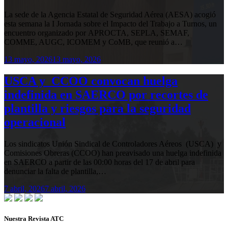
La sede de la Agencia Estatal de Seguridad Aérea (AESA) acogió
esta semana la I Jornada sobre el Impacto del Trabajo a Turnos, un
encuentro organizado por APROCTA, SEPLA, SEMAF,
COMME, AUGC, ICOMEM y CoMB, que reunió a…
13 mayo, 2026
13 mayo, 2026
USCA y CCOO convocan huelga
indefinida en SAERCO por recortes de
plantilla y riesgos para la seguridad
operacional
Los sindicatos Unión Sindical de Controladores Aéreos (USCA) y
Comisiones Obreras (CCOO) han preavisado una huelga indefinida
en SAERCO a partir de las 00:00 horas del 17 de abril para
denunciar la falta de plantilla,…
7 abril, 2026
7 abril, 2026
Nuestra Revista ATC