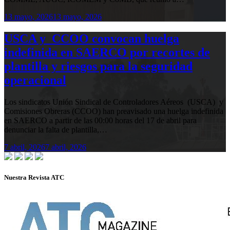
13 mayo, 2026
13 mayo, 2026
USCA y CCOO convocan huelga
indefinida en SAERCO por recortes de
plantilla y riesgos para la seguridad
operacional
Los sindicatos Unión Sindical de Controladores Aéreos (USCA) y
Comisiones Obreras (CCOO) han preavisado una huelga indefinida
en SAERCO a partir de las 00:00 horas del 17 de abril para
denunciar la falta de plantilla,…
7 abril, 2026
7 abril, 2026
Nuestra Revista ATC