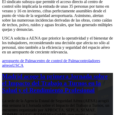
El sindicato subraya que permitir el acceso directo al centro de
control sólo implicaría la entrada de unas 35 personas por turno en
verano y 16 en invierno, cifras perfectamente asumibles desde el
punto de vista de la seguridad aeroportuaria. Asimismo, alertan
sobre las numerosas incidencias derivadas de las obras, como caídas
de techos, polvo, ruidos y aguas fecales, que han generado múltiples
quejas y denuncias.
USCA solicita a AENA que priorice la operatividad y el bienestar de
los trabajadores, reconsiderando una decisión que afecta no sólo al
personal, sino también a la eficiencia y seguridad del espacio aéreo
en un aeropuerto de creciente relevancia.
aeropuerto de Palma
centro de control de Palma
controladores
aéreos
USCA
Madrid acoge la primera Jornada sobre
el Impacto del Trabajo a Turnos en la
Salud y el Rendimiento Profesional
La sede de la Agencia Estatal de Seguridad Aérea (AESA) acogió
esta semana la I Jornada sobre el Impacto del Trabajo a Turnos, un
encuentro organizado por APROCTA, SEPLA, SEMAF,
COMME, AUGC, ICOMEM y CoMB, que reunió a…