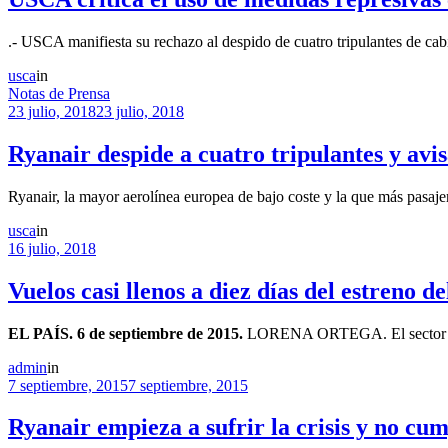
.- USCA manifiesta su rechazo al despido de cuatro tripulantes de cab
usca
in
Notas de Prensa
23 julio, 2018
23 julio, 2018
Ryanair despide a cuatro tripulantes y avi
Ryanair, la mayor aerolínea europea de bajo coste y la que más pasaje
usca
in
16 julio, 2018
Vuelos casi llenos a diez días del estreno d
EL PAÍS. 6 de septiembre de 2015.
LORENA ORTEGA. El sector turís
admin
in
7 septiembre, 2015
7 septiembre, 2015
Ryanair empieza a sufrir la crisis y no cum