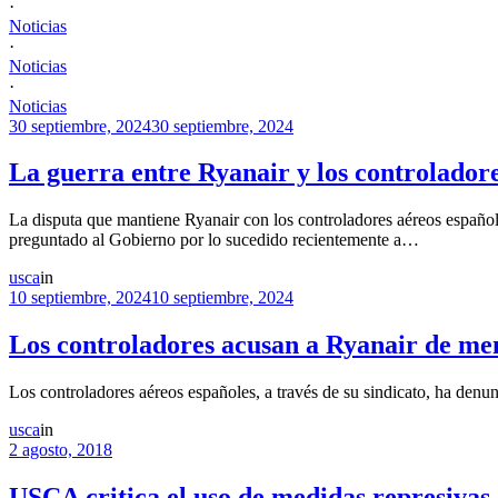
·
Noticias
·
Noticias
·
Noticias
30 septiembre, 2024
30 septiembre, 2024
La guerra entre Ryanair y los controladore
La disputa que mantiene Ryanair con los controladores aéreos español
preguntado al Gobierno por lo sucedido recientemente a…
usca
in
10 septiembre, 2024
10 septiembre, 2024
Los controladores acusan a Ryanair de ment
Los controladores aéreos españoles, a través de su sindicato, ha denu
usca
in
2 agosto, 2018
USCA critica el uso de medidas represivas 