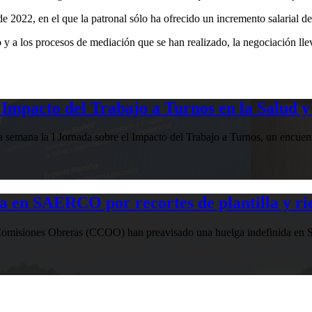
2022, en el que la patronal sólo ha ofrecido un incremento salarial 
erdo y a los procesos de mediación que se han realizado, la negociació
Impacto del Trabajo a Turnos en la Salud y
esta semana la I Jornada sobre el Impacto del Trabajo a Turnos, u
n SAERCO por recortes de plantilla y ries
misiones Obreras (CCOO) han preavisado una huelga indefinida en SAE