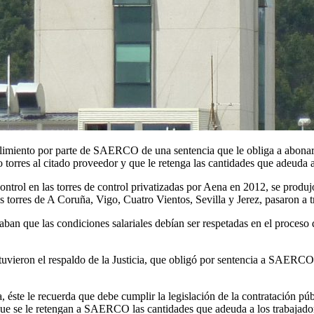
iento por parte de SAERCO de una sentencia que le obliga a abonar a a
torres al citado proveedor y que le retenga las cantidades que adeuda a
ntrol en las torres de control privatizadas por Aena en 2012, se produj
 torres de A Coruña, Vigo, Cuatro Vientos, Sevilla y Jerez, pasaron 
caban que las condiciones salariales debían ser respetadas en el proces
vieron el respaldo de la Justicia, que obligó por sentencia a SAERCO 
 éste le recuerda que debe cumplir la legislación de la contratación p
a que se le retengan a SAERCO las cantidades que adeuda a los trabajado