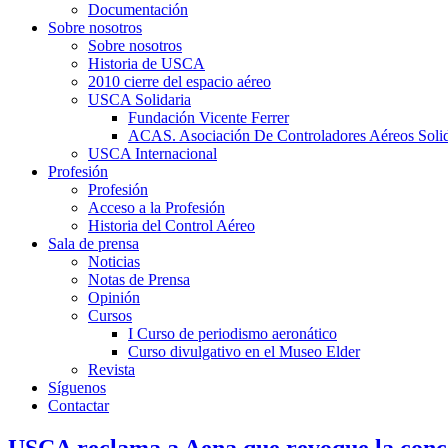
Documentación
Sobre nosotros
Sobre nosotros
Historia de USCA
2010 cierre del espacio aéreo
USCA Solidaria
Fundación Vicente Ferrer
ACAS. Asociación De Controladores Aéreos Solid
USCA Internacional
Profesión
Profesión
Acceso a la Profesión
Historia del Control Aéreo
Sala de prensa
Noticias
Notas de Prensa
Opinión
Cursos
I Curso de periodismo aeronático
Curso divulgativo en el Museo Elder
Revista
Síguenos
Contactar
USCA reclama a Aena que revoque la conce