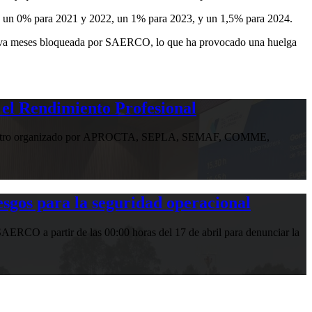
de un 0% para 2021 y 2022, un 1% para 2023, y un 1,5% para 2024.
n lleva meses bloqueada por SAERCO, lo que ha provocado una huelga
 el Rendimiento Profesional
n encuentro organizado por APROCTA, SEPLA, SEMAF, COMME,
gos para la seguridad operacional
RCO a partir de las 00:00 horas del 17 de abril para denunciar la