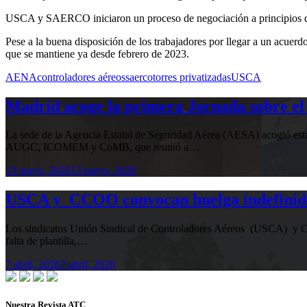
USCA y SAERCO iniciaron un proceso de negociación a principios de 
Pese a la buena disposición de los trabajadores por llegar a un acu
que se mantiene ya desde febrero de 2023.
AENA
controladores aéreos
saerco
torres privatizadas
USCA
Madrid acoge la primera Jornada sobre el 
La sede de la Agencia Estatal de Seguridad Aérea (AESA) acogió 
AUGC, ICOMEM y CoMB, que reunió a…
13 mayo, 2026
13 mayo, 2026
USCA y CCOO convocan huelga indefinida e
Los sindicatos Unión Sindical de Controladores Aéreos (USCA) y Co
falta de plantilla,…
7 abril, 2026
7 abril, 2026
Nuestra Revista ATC