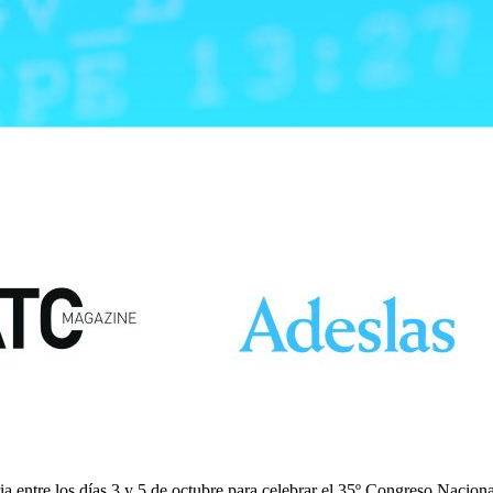
 entre los días 3 y 5 de octubre para celebrar el 35º Congreso Naciona