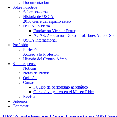
Documentación
Sobre nosotros
Sobre nosotros
Historia de USCA
2010 cierre del espacio aéreo
USCA Solidaria
Fundación Vicente Ferrer
ACAS. Asociación De Controladores Aéreos Solid
USCA Internacional
Profesión
Profesión
Acceso a la Profesión
Historia del Control Aéreo
Sala de prensa
Noticias
Notas de Prensa
Opinión
Cursos
I Curso de periodismo aeronático
Curso divulgativo en el Museo Elder
Revista
Síguenos
Contactar
USCA celebra en Gran Canaria su 35ºCong