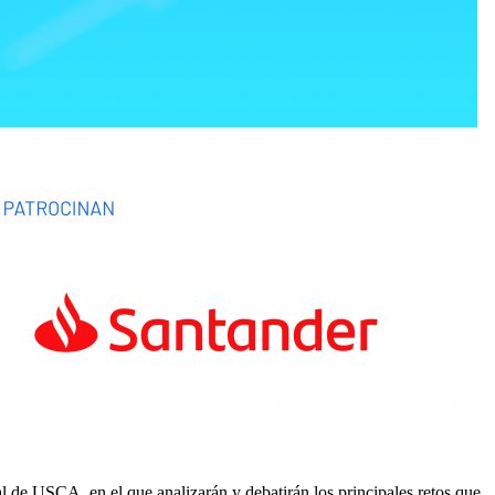
l de USCA, en el que analizarán y debatirán los principales retos que