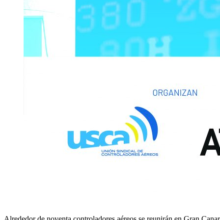
Alrededor de noventa controladores aéreos se reunirán en Gran Canaria