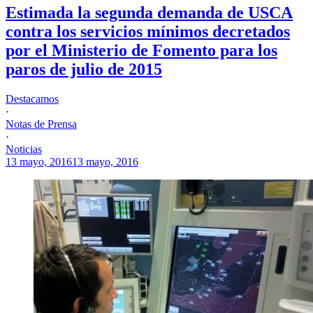
Estimada la segunda demanda de USCA
contra los servicios mínimos decretados
por el Ministerio de Fomento para los
paros de julio de 2015
Destacamos
·
Notas de Prensa
·
Noticias
13 mayo, 2016
13 mayo, 2016