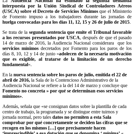
La
Audiencia Nacional ha estimado la segunda demanda
interpuesta por la Unión Sindical de Controladores Aéreos
(USCA) sobre el Decreto de Servicios Mínimos
que el Ministerio
de Fomento impuso a los trabajadores durante las jornadas de
huelga convocadas para los días 11, 12, 15 y 26 de julio de 2015
.
Se trata de la
segunda sentencia que emite el Tribunal favorable
a los recursos presentados por USCA
, después de que el pasado
14 de marzo de 2016, la Audiencia Nacional considerara que los
servicios mínimos
decretados por Fomento para los paros de los
días 8, 10, 12 y 14 de junio «
adolecen de la necesaria motivación
que es exigible, al tratarse de la limitación de un derecho
fundamental
«.
En la
nueva sentencia sobre los paros de julio, emitida el 22 de
abril de 2016,
la Sala de lo Contencioso Administrativo de la
Audiencia Nacional se refiere a la del 14 de marzo y concluye que
Fomento no concreta » por qué se determinan esos servicios
mínimos»
.
Además, señala que «se consignan datos sobre la plantilla de cada
centro de trabajo, la programada y se distingue entre tuirnos y
jornada normal, pero tales
datos no permiten a esta Sala
comprobar por qué concretamente se deciden las cifras que se
recogen en los mismos […] que precisamente hacen
‘imprescindible’ a esa dotación que se denomina ‘ mínima’
«.