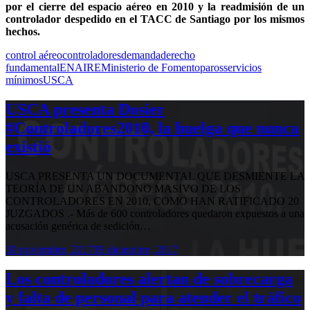
por el cierre del espacio aéreo en 2010 y la readmisión de un
controlador despedido en el TACC de Santiago por los mismos
hechos.
control aéreo
controladores
demanda
derecho
fundamental
ENAIRE
Ministerio de Fomento
paros
servicios
mínimos
USCA
USCA presenta Dosier
#Controladores2010, la huelga que nunca
existió
USCA PRESENTA UN DOCUMENTAL QUE DESMIENTE LA
TEORÍA DE UN ABANDONO MASIVO DE LOS
CONTROLADORES EN 2010, COMO HAN RATIFICADO 20
JUZGADOS .- Más de 600 controladores quedaron expuestos a una
acusación genérica de sedición…
30 noviembre, 2017
19 diciembre, 2017
Los controladores alertan de sobrecarga
y falta de personal para atender el tráfico