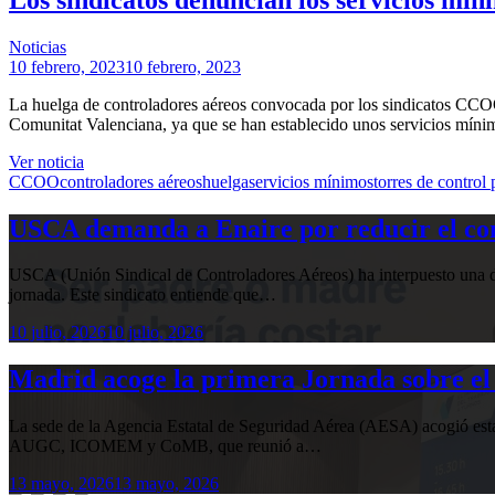
Noticias
10 febrero, 2023
10 febrero, 2023
La huelga de controladores aéreos convocada por los sindicatos CCOO 
Comunitat Valenciana, ya que se han establecido unos servicios míni
Ver noticia
CCOO
controladores aéreos
huelga
servicios mínimos
torres de control 
USCA demanda a Enaire por reducir el com
USCA (Unión Sindical de Controladores Aéreos) ha interpuesto una de
jornada. Este sindicato entiende que…
10 julio, 2026
10 julio, 2026
Madrid acoge la primera Jornada sobre el 
La sede de la Agencia Estatal de Seguridad Aérea (AESA) acogió 
AUGC, ICOMEM y CoMB, que reunió a…
13 mayo, 2026
13 mayo, 2026