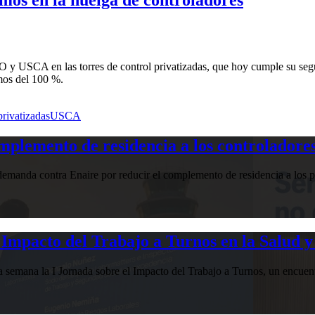
y USCA en las torres de control privatizadas, que hoy cumple su segun
mos del 100 %.
privatizadas
USCA
plemento de residencia a los controladores
manda contra Enaire por reducir el complemento de residencia a los pr
Impacto del Trabajo a Turnos en la Salud y
esta semana la I Jornada sobre el Impacto del Trabajo a Turnos, u