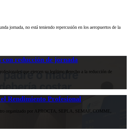
da jornada, no está teniendo repercusión en los aeropuertos de la
 con reducción de jornada
ofesionales que ejercen su legítimo derecho a la reducción de
 el Rendimiento Profesional
n encuentro organizado por APROCTA, SEPLA, SEMAF, COMME,