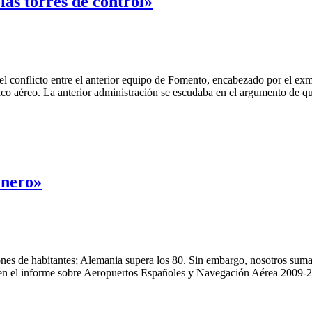
as torres de control»
nflicto entre el anterior equipo de Fomento, encabezado por el exmin
fico aéreo. La anterior administración se escudaba en el argumento de q
inero»
 de habitantes; Alemania supera los 80. Sin embargo, nosotros sumam
as en el informe sobre Aeropuertos Españoles y Navegación Aérea 2009-2