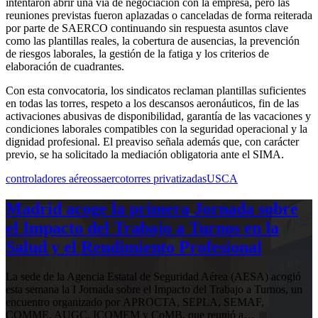
intentaron abrir una vía de negociación con la empresa, pero las
reuniones previstas fueron aplazadas o canceladas de forma reiterada
por parte de SAERCO continuando sin respuesta asuntos clave
como las plantillas reales, la cobertura de ausencias, la prevención
de riesgos laborales, la gestión de la fatiga y los criterios de
elaboración de cuadrantes.
Con esta convocatoria, los sindicatos reclaman plantillas suficientes
en todas las torres, respeto a los descansos aeronáuticos, fin de las
activaciones abusivas de disponibilidad, garantía de las vacaciones y
condiciones laborales compatibles con la seguridad operacional y la
dignidad profesional. El preaviso señala además que, con carácter
previo, se ha solicitado la mediación obligatoria ante el SIMA.
controladores aéreos
saerco
torres privatizadas
USCA
Madrid acoge la primera Jornada sobre
el Impacto del Trabajo a Turnos en la
Salud y el Rendimiento Profesional
La sede de la Agencia Estatal de Seguridad Aérea (AESA) acogió
esta semana la I Jornada sobre el Impacto del Trabajo a Turnos, un
encuentro organizado por APROCTA, SEPLA, SEMAF,
COMME, AUGC, ICOMEM y CoMB, que reunió a…