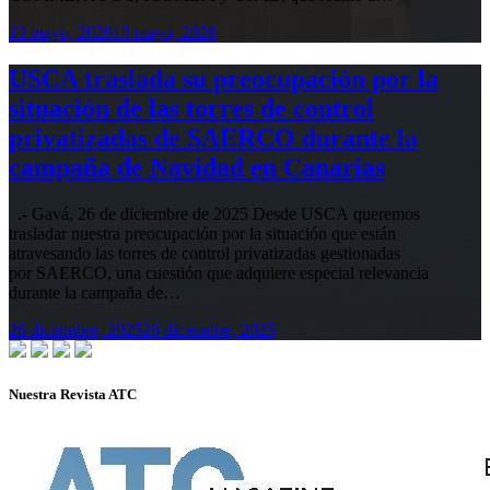
13 mayo, 2026
13 mayo, 2026
USCA traslada su preocupación por la
situación de las torres de control
privatizadas de SAERCO durante la
campaña de Navidad en Canarias
.- Gavá, 26 de diciembre de 2025 Desde USCA queremos
trasladar nuestra preocupación por la situación que están
atravesando las torres de control privatizadas gestionadas
por SAERCO, una cuestión que adquiere especial relevancia
durante la campaña de…
26 diciembre, 2025
26 diciembre, 2025
Nuestra Revista ATC