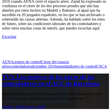
2010 cuando AENA cerró el espacio aéreo. Zamit ha expresado su
confianza en el cierre de los dos procesos penales que aún hay
abiertos por estos hechos en Madrid y Baleares, al igual que ha
sucedido en 20 juzgados españoles, en los que se han archivado o
sobreseído las causas abiertas. Además, ha hablado sobre los retos
de futuro, sobre las condiciones laborales de los controladores y
sobre otros muchas cosas de interés, que puedes escuchar aquí:
Escuchar
AENA
centros de control
Cierre del espacio
aéreo
controladores
diciembre 2010
seguridad
torres de control
USCA
TV3: Los motivos de los paros de los
controladores en el ACC de Barcelona
Raúl Tobaruela, portavoz de la asamblea de los trabajadores del
ACC Barcelona, explica los motivos de los paros en TV3
2 mayo, 2018
2 mayo, 2018