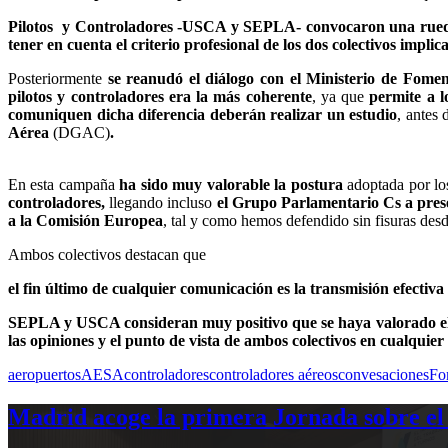
Pilotos y Controladores -USCA y SEPLA- convocaron una rueda
tener en cuenta el criterio profesional de los dos colectivos impli
Posteriormente
se reanudó el diálogo con el Ministerio de Fomen
pilotos y controladores era la más coherente
, ya que
permite a l
comuniquen dicha diferencia deberán realizar un estudio
, antes 
Aérea
(DGAC)
.
En esta campaña
ha sido muy valorable la postura
adoptada por lo
controladores,
llegando incluso
el Grupo Parlamentario Cs a prese
a la Comisión Europea
, tal y como hemos defendido sin fisuras d
Ambos colectivos destacan que
el fin último de cualquier comunicación es la transmisión efectiv
SEPLA y USCA consideran muy positivo que se haya valorado el c
las opiniones y el punto de vista de ambos colectivos en cualquie
aeropuertos
AESA
controladores
controladores aéreos
convesaciones
Fo
Madrid acoge la primera Jornada sobre el 