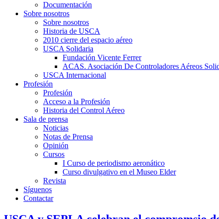
Documentación
Sobre nosotros
Sobre nosotros
Historia de USCA
2010 cierre del espacio aéreo
USCA Solidaria
Fundación Vicente Ferrer
ACAS. Asociación De Controladores Aéreos Solid
USCA Internacional
Profesión
Profesión
Acceso a la Profesión
Historia del Control Aéreo
Sala de prensa
Noticias
Notas de Prensa
Opinión
Cursos
I Curso de periodismo aeronático
Curso divulgativo en el Museo Elder
Revista
Síguenos
Contactar
USCA y SEPLA celebran el compromsio de 