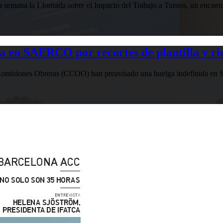
esta semana la I Jornada sobre el Impacto del Trabajo a Turnos, u
n SAERCO por recortes de plantilla y ries
misiones Obreras (CCOO) han preavisado una huelga indefinida en SAE