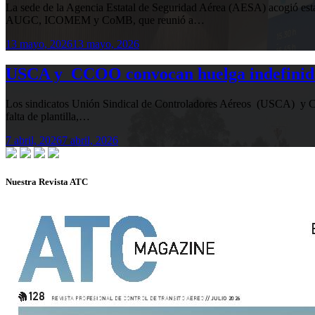
La sede de la Agencia Estatal de Seguridad Aérea (AESA) acogió 
AUGC, ICOMEM y CoMB, que reunió a…
13 mayo, 2026
13 mayo, 2026
USCA y CCOO convocan huelga indefinida e
Los sindicatos Unión Sindical de Controladores Aéreos (USCA) y Co
falta de plantilla,…
7 abril, 2026
7 abril, 2026
Nuestra Revista ATC