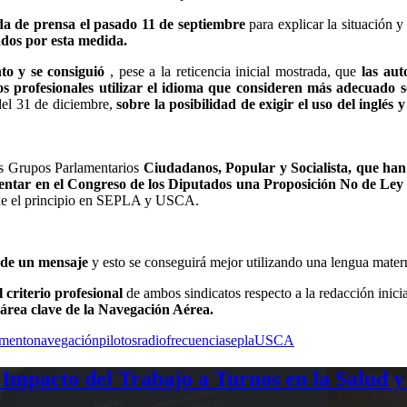
 de prensa el pasado 11 de septiembre
para explicar la situación 
cados por esta medida.
to y se consiguió
, pese a la reticencia inicial mostrada, que
las aut
os profesionales utilizar el idioma que consideren más adecuado s
del 31 de diciembre,
sobre la posibilidad de exigir el uso del inglé
s Grupos Parlamentarios
Ciudadanos, Popular y Socialista, que han 
ntar en el Congreso de los Diputados una Proposición No de Ley p
esde el principio en SEPLA y USCA.
a de un mensaje
y esto se conseguirá mejor utilizando una lengua mate
riterio profesional
de ambos sindicatos respecto a la redacción inicia
r área clave de la Navegación Aérea.
mento
navegación
pilotos
radiofrecuencia
sepla
USCA
Impacto del Trabajo a Turnos en la Salud y