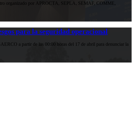
n encuentro organizado por APROCTA, SEPLA, SEMAF, COMME,
gos para la seguridad operacional
RCO a partir de las 00:00 horas del 17 de abril para denunciar la