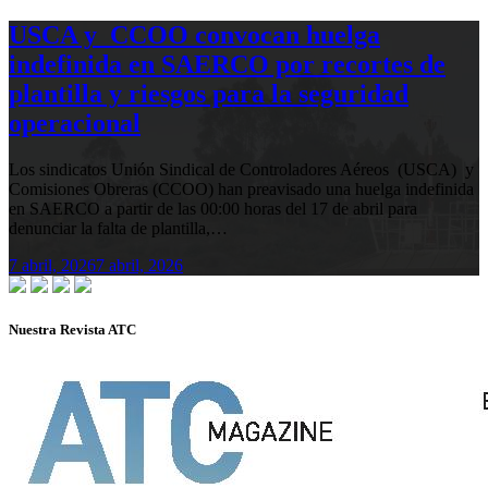
USCA y CCOO convocan huelga
indefinida en SAERCO por recortes de
plantilla y riesgos para la seguridad
operacional
Los sindicatos Unión Sindical de Controladores Aéreos (USCA) y
Comisiones Obreras (CCOO) han preavisado una huelga indefinida
en SAERCO a partir de las 00:00 horas del 17 de abril para
denunciar la falta de plantilla,…
7 abril, 2026
7 abril, 2026
Nuestra Revista ATC