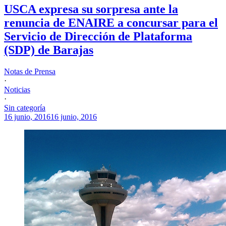
USCA expresa su sorpresa ante la
renuncia de ENAIRE a concursar para el
Servicio de Dirección de Plataforma
(SDP) de Barajas
Notas de Prensa
·
Noticias
·
Sin categoría
16 junio, 2016
16 junio, 2016