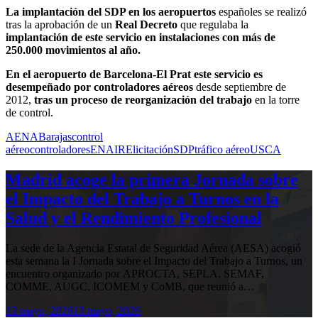
La implantación del SDP en los aeropuertos
españoles se realizó
tras la aprobación de un
Real Decreto
que regulaba la
implantación de este servicio en instalaciones con más de
250.000 movimientos al año.
En el aeropuerto de Barcelona-El Prat este servicio es
desempeñado por controladores aéreos
desde septiembre de
2012,
tras un proceso de reorganización del trabajo
en la torre
de control.
AENA
Barajas
control
aéreo
controladores
ENAIRE
licitación
SDP
tráfico aéreo
USCA
Madrid acoge la primera Jornada sobre
el Impacto del Trabajo a Turnos en la
Salud y el Rendimiento Profesional
La sede de la Agencia Estatal de Seguridad Aérea (AESA) acogió
esta semana la I Jornada sobre el Impacto del Trabajo a Turnos, un
encuentro organizado por APROCTA, SEPLA, SEMAF,
COMME, AUGC, ICOMEM y CoMB, que reunió a…
13 mayo, 2026
13 mayo, 2026