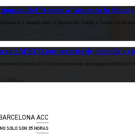
Impacto del Trabajo a Turnos en la Salud y
esta semana la I Jornada sobre el Impacto del Trabajo a Turnos, u
n SAERCO por recortes de plantilla y ries
misiones Obreras (CCOO) han preavisado una huelga indefinida en SAE