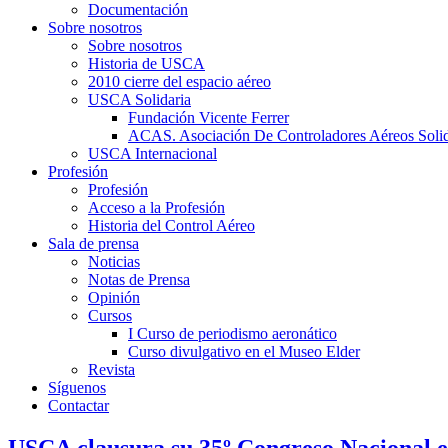
Documentación
Sobre nosotros
Sobre nosotros
Historia de USCA
2010 cierre del espacio aéreo
USCA Solidaria
Fundación Vicente Ferrer
ACAS. Asociación De Controladores Aéreos Solid
USCA Internacional
Profesión
Profesión
Acceso a la Profesión
Historia del Control Aéreo
Sala de prensa
Noticias
Notas de Prensa
Opinión
Cursos
I Curso de periodismo aeronático
Curso divulgativo en el Museo Elder
Revista
Síguenos
Contactar
USCA clausura su 35º Congreso Nacional 