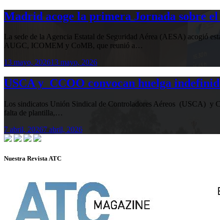
Madrid acoge la primera Jornada sobre el 
La sede de la Agencia Estatal de Seguridad Aérea (AESA) acogió 
AUGC, ICOMEM y CoMB, que reunió a…
13 mayo, 2026
13 mayo, 2026
USCA y CCOO convocan huelga indefinida e
Los sindicatos Unión Sindical de Controladores Aéreos (USCA) y Co
falta de plantilla,…
7 abril, 2026
7 abril, 2026
Nuestra Revista ATC