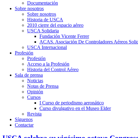
Documentación
Sobre nosotros
Sobre nosotros
Historia de USCA
2010 cierre del espacio aéreo
USCA Solidaria
Fundación Vicente Ferrer
ACAS. Asociación De Controladores Aéreos Solid
USCA Internacional
Profesión
Profesión
Acceso a la Profesión
Historia del Control Aéreo
Sala de prensa
Noticias
Notas de Prensa
Opinión
Cursos
I Curso de periodismo aeronático
Curso divulgativo en el Museo Elder
Revista
Síguenos
Contactar
USCA celebra su vigésimo octavo Congreso