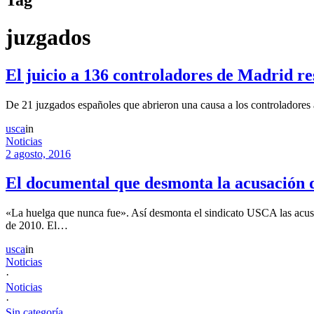
juzgados
El juicio a 136 controladores de Madrid re
De 21 juzgados españoles que abrieron una causa a los controladores a
usca
in
Noticias
2 agosto, 2016
El documental que desmonta la acusación 
«La huelga que nunca fue». Así desmonta el sindicato USCA las acusac
de 2010. El…
usca
in
Noticias
·
Noticias
·
Sin categoría