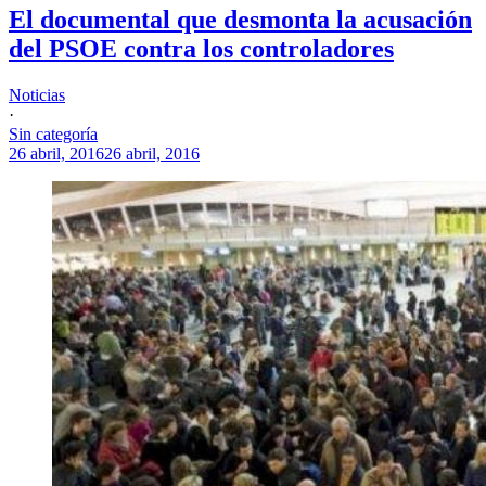
El documental que desmonta la acusación
del PSOE contra los controladores
Noticias
·
Sin categoría
26 abril, 2016
26 abril, 2016