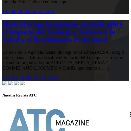
jornada. Este sindicato entiende que…
10 julio, 2026
10 julio, 2026
Madrid acoge la primera Jornada sobre
el Impacto del Trabajo a Turnos en la
Salud y el Rendimiento Profesional
La sede de la Agencia Estatal de Seguridad Aérea (AESA) acogió
esta semana la I Jornada sobre el Impacto del Trabajo a Turnos, un
encuentro organizado por APROCTA, SEPLA, SEMAF,
COMME, AUGC, ICOMEM y CoMB, que reunió a…
13 mayo, 2026
13 mayo, 2026
Nuestra Revista ATC