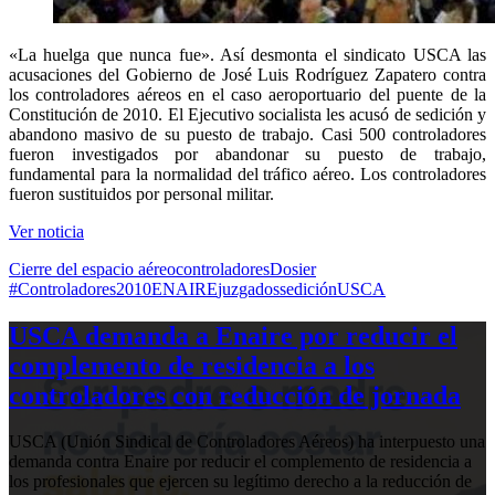
«La huelga que nunca fue». Así desmonta el sindicato USCA las
acusaciones del Gobierno de José Luis Rodríguez Zapatero contra
los controladores aéreos en el caso aeroportuario del puente de la
Constitución de 2010. El Ejecutivo socialista les acusó de sedición y
abandono masivo de su puesto de trabajo. Casi 500 controladores
fueron investigados por abandonar su puesto de trabajo,
fundamental para la normalidad del tráfico aéreo. Los controladores
fueron sustituidos por personal militar.
Ver noticia
Cierre del espacio aéreo
controladores
Dosier
#Controladores2010
ENAIRE
juzgados
sedición
USCA
USCA demanda a Enaire por reducir el
complemento de residencia a los
controladores con reducción de jornada
USCA (Unión Sindical de Controladores Aéreos) ha interpuesto una
demanda contra Enaire por reducir el complemento de residencia a
los profesionales que ejercen su legítimo derecho a la reducción de