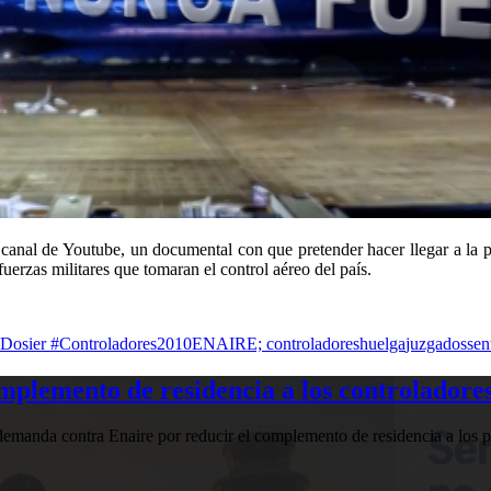
 canal de Youtube, un documental con que pretender hacer llegar a la 
fuerzas militares que tomaran el control aéreo del país.
Dosier #Controladores2010
ENAIRE; controladores
huelga
juzgados
sen
plemento de residencia a los controladores
manda contra Enaire por reducir el complemento de residencia a los pr