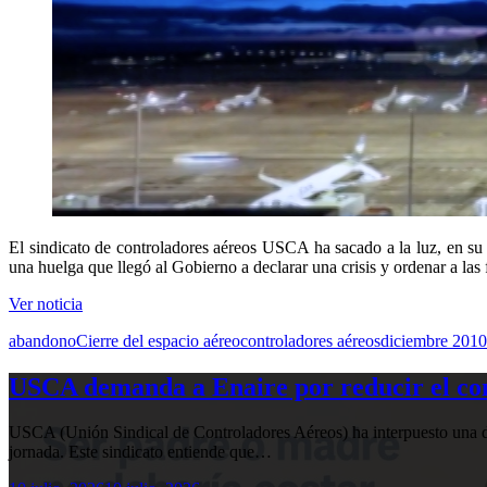
El sindicato de controladores aéreos USCA ha sacado a la luz, en su
una huelga que llegó al Gobierno a declarar una crisis y ordenar a las 
Ver noticia
abandono
Cierre del espacio aéreo
controladores aéreos
diciembre 2010
USCA demanda a Enaire por reducir el com
USCA (Unión Sindical de Controladores Aéreos) ha interpuesto una de
jornada. Este sindicato entiende que…