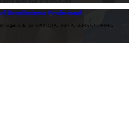
 el Rendimiento Profesional
n encuentro organizado por APROCTA, SEPLA, SEMAF, COMME,