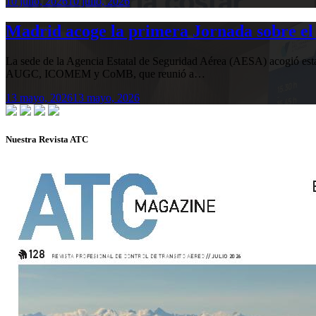
10 julio, 2026
10 julio, 2026
Madrid acoge la primera Jornada sobre el 
La sede de la Agencia Estatal de Seguridad Aérea (AESA) acogió 
AUGC, ICOMEM y CoMB, que reunió a…
13 mayo, 2026
13 mayo, 2026
Nuestra Revista ATC