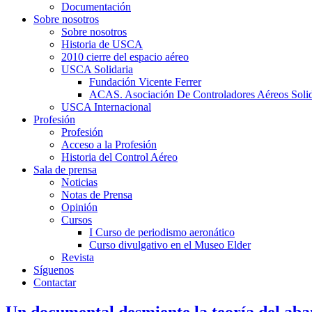
Documentación
Sobre nosotros
Sobre nosotros
Historia de USCA
2010 cierre del espacio aéreo
USCA Solidaria
Fundación Vicente Ferrer
ACAS. Asociación De Controladores Aéreos Solid
USCA Internacional
Profesión
Profesión
Acceso a la Profesión
Historia del Control Aéreo
Sala de prensa
Noticias
Notas de Prensa
Opinión
Cursos
I Curso de periodismo aeronático
Curso divulgativo en el Museo Elder
Revista
Síguenos
Contactar
Un documental desmiente la teoría del aba