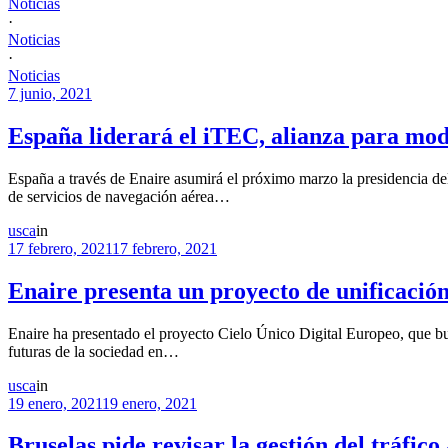
Noticias
·
Noticias
·
Noticias
7 junio, 2021
España liderará el iTEC, alianza para mod
España a través de Enaire asumirá el próximo marzo la presidencia del
de servicios de navegación aérea…
usca
in
17 febrero, 2021
17 febrero, 2021
Enaire presenta un proyecto de unificación
Enaire ha presentado el proyecto Cielo Único Digital Europeo, que bus
futuras de la sociedad en…
usca
in
19 enero, 2021
19 enero, 2021
Bruselas pide revisar la gestión del tráfi