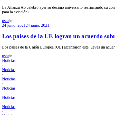
La Alianza A6 celebró ayer su décimo aniversario reafirmando su compr
para la aviación».
usca
in
24 junio, 2021
24 junio, 2021
Los países de la UE logran un acuerdo sobre
Los países de la Unión Europea (UE) alcanzaron este jueves un acuerdo
usca
in
Noticias
·
Noticias
·
Noticias
·
Noticias
·
Noticias
·
Noticias
·