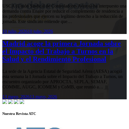
USCA (Unión Sindical de Controladores Aéreos) ha interpuesto una
demanda contra Enaire por reducir el complemento de residencia a
los profesionales que ejercen su legítimo derecho a la reducción de
jornada. Este sindicato entiende que…
10 julio, 2026
10 julio, 2026
Madrid acoge la primera Jornada sobre
el Impacto del Trabajo a Turnos en la
Salud y el Rendimiento Profesional
La sede de la Agencia Estatal de Seguridad Aérea (AESA) acogió
esta semana la I Jornada sobre el Impacto del Trabajo a Turnos, un
encuentro organizado por APROCTA, SEPLA, SEMAF,
COMME, AUGC, ICOMEM y CoMB, que reunió a…
13 mayo, 2026
13 mayo, 2026
Nuestra Revista ATC