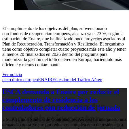
El cumplimiento de los objetivos del plan, subvencionado
con fondos de recuperación europeos, alcanza ya el 73 %, según la
estimación de Enaire, que ha finalizado once proyectos asociados al
Plan de Recuperación, Transformación y Resiliencia. El organismo
tiene como objetivo completar cuatro proyectos más este año y tener
al menos 20 finalizados en 2026 dentro del programa para
modernizar la gestión del tráfico aéreo en Europa, haciéndolo más
eficiente y menos contaminante.
Ver noticia
cielo único europeo
ENAIRE
Gestión del Tráfico Aéreo
USCA demanda a Enaire por reducir el
complemento de residencia a los
controladores con reducción de jornada
USCA (Unión Sindical de Controladores Aéreos) ha interpuesto una
demanda contra Enaire por reducir el complemento de residencia a