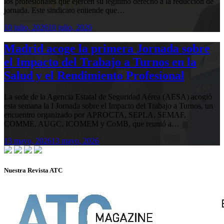
los profesionales que ejercen su legítimo derecho a la reducción de
jornada. Este sindicato entiende que…
10 julio, 2026
10 julio, 2026
Madrid acoge la primera Jornada sobre
el Impacto del Trabajo a Turnos en la
Salud y el Rendimiento Profesional
La sede de la Agencia Estatal de Seguridad Aérea (AESA) acogió
esta semana la I Jornada sobre el Impacto del Trabajo a Turnos, un
encuentro organizado por APROCTA, SEPLA, SEMAF,
COMME, AUGC, ICOMEM y CoMB, que reunió a…
13 mayo, 2026
13 mayo, 2026
Nuestra Revista ATC