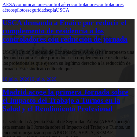
AESA
comunicaciones
control aéreo
controladores
controladores
aéreos
pilotos
seguridad
sepla
USCA
USCA demanda a Enaire por reducir el
complemento de residencia a los
controladores con reducción de jornada
USCA (Unión Sindical de Controladores Aéreos) ha interpuesto una
demanda contra Enaire por reducir el complemento de residencia a
los profesionales que ejercen su legítimo derecho a la reducción de
jornada. Este sindicato entiende que…
10 julio, 2026
10 julio, 2026
Madrid acoge la primera Jornada sobre
el Impacto del Trabajo a Turnos en la
Salud y el Rendimiento Profesional
La sede de la Agencia Estatal de Seguridad Aérea (AESA) acogió
esta semana la I Jornada sobre el Impacto del Trabajo a Turnos, un
encuentro organizado por APROCTA, SEPLA, SEMAF,