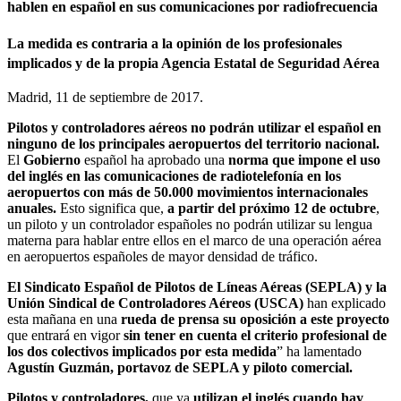
hablen en español en sus comunicaciones por radiofrecuencia
La medida es contraria a la opinión de los profesionales
implicados y de la propia Agencia Estatal de Seguridad Aérea
Madrid, 11 de septiembre de 2017.
Pilotos y controladores aéreos no podrán utilizar el español en
ninguno de los principales aeropuertos del territorio nacional.
El
Gobierno
español ha aprobado una
norma que impone el uso
del inglés en las comunicaciones de radiotelefonía en los
aeropuertos con más de 50.000 movimientos internacionales
anuales.
Esto significa que,
a partir del próximo 12 de octubre
,
un piloto y un controlador españoles no podrán utilizar su lengua
materna para hablar entre ellos en el marco de una operación aérea
en aeropuertos españoles de mayor densidad de tráfico.
El Sindicato Español de Pilotos de Líneas Aéreas (SEPLA) y la
Unión Sindical de Controladores Aéreos (USCA)
han explicado
esta mañana en una
rueda de prensa
su oposición a este proyecto
que entrará en vigor
sin tener en cuenta el criterio profesional de
los dos colectivos implicados por esta medida
” ha lamentado
Agustín Guzmán, portavoz de SEPLA y piloto comercial.
Pilotos y controladores,
que ya
utilizan el inglés cuando hay