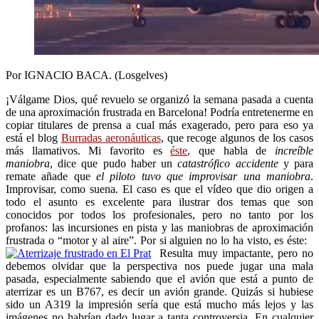
Por IGNACIO BACA. (Losgelves)
¡Válgame Dios, qué revuelo se organizó la semana pasada a cuenta
de una aproximación frustrada en Barcelona! Podría entretenerme en
copiar titulares de prensa a cual más exagerado, pero para eso ya
está el blog
Burradas aeronáuticas
, que recoge algunos de los casos
más llamativos. Mi favorito es
éste
, que habla de
increíble
maniobra
, dice que pudo haber un
catastrófico accidente
y para
remate añade que
el piloto tuvo que improvisar una maniobra
.
Improvisar, como suena. El caso es que el vídeo que dio origen a
todo el asunto es excelente para ilustrar dos temas que son
conocidos por todos los profesionales, pero no tanto por los
profanos: las incursiones en pista y las maniobras de aproximación
frustrada o “motor y al aire”. Por si alguien no lo ha visto, es éste:
Resulta muy impactante, pero no
debemos olvidar que la perspectiva nos puede jugar una mala
pasada, especialmente sabiendo que el avión que está a punto de
aterrizar es un B767, es decir un avión grande. Quizás si hubiese
sido un A319 la impresión sería que está mucho más lejos y las
imágenes no habrían dado lugar a tanta controversia. En cualquier