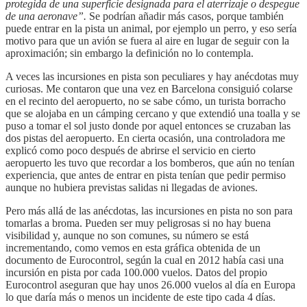
protegida de una superficie designada para el aterrizaje o despegue
de una aeronave”.
Se podrían añadir más casos, porque también
puede entrar en la pista un animal, por ejemplo un perro, y eso sería
motivo para que un avión se fuera al aire en lugar de seguir con la
aproximación; sin embargo la definición no lo contempla.
A veces las incursiones en pista son peculiares y hay anécdotas muy
curiosas. Me contaron que una vez en Barcelona consiguió colarse
en el recinto del aeropuerto, no se sabe cómo, un turista borracho
que se alojaba en un cámping cercano y que extendió una toalla y se
puso a tomar el sol justo donde por aquel entonces se cruzaban las
dos pistas del aeropuerto. En cierta ocasión, una controladora me
explicó como poco después de abrirse el servicio en cierto
aeropuerto les tuvo que recordar a los bomberos, que aún no tenían
experiencia, que antes de entrar en pista tenían que pedir permiso
aunque no hubiera previstas salidas ni llegadas de aviones.
Pero más allá de las anécdotas, las incursiones en pista no son para
tomarlas a broma. Pueden ser muy peligrosas si no hay buena
visibilidad y, aunque no son comunes, su número se está
incrementando, como vemos en esta gráfica obtenida de un
documento de Eurocontrol, según la cual en 2012 había casi una
incursión en pista por cada 100.000 vuelos. Datos del propio
Eurocontrol aseguran que hay unos 26.000 vuelos al día en Europa
lo que daría más o menos un incidente de este tipo cada 4 días.