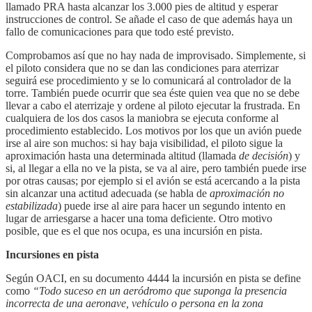
llamado PRA hasta alcanzar los 3.000 pies de altitud y esperar
instrucciones de control. Se añade el caso de que además haya un
fallo de comunicaciones para que todo esté previsto.
Comprobamos así que no hay nada de improvisado. Simplemente, si
el piloto considera que no se dan las condiciones para aterrizar
seguirá ese procedimiento y se lo comunicará al controlador de la
torre. También puede ocurrir que sea éste quien vea que no se debe
llevar a cabo el aterrizaje y ordene al piloto ejecutar la frustrada. En
cualquiera de los dos casos la maniobra se ejecuta conforme al
procedimiento establecido. Los motivos por los que un avión puede
irse al aire son muchos: si hay baja visibilidad, el piloto sigue la
aproximación hasta una determinada altitud (llamada
de decisión
) y
si, al llegar a ella no ve la pista, se va al aire, pero también puede irse
por otras causas; por ejemplo si el avión se está acercando a la pista
sin alcanzar una actitud adecuada (se habla de
aproximación no
estabilizada
) puede irse al aire para hacer un segundo intento en
lugar de arriesgarse a hacer una toma deficiente. Otro motivo
posible, que es el que nos ocupa, es una incursión en pista.
Incursiones en pista
Según OACI, en su documento 4444 la incursi
ón en pista se define
como
“Todo suceso en un aeródromo que suponga la presencia
incorrecta de una aeronave, vehículo o persona en la zona