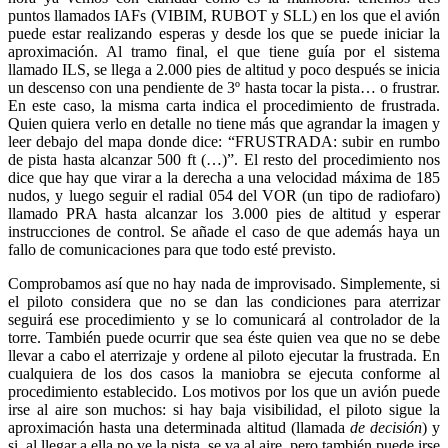
puntos llamados IAFs (VIBIM, RUBOT y SLL) en los que el avión
puede estar realizando esperas y desde los que se puede iniciar la
aproximación. Al tramo final, el que tiene guía por el sistema
llamado ILS, se llega a 2.000 pies de altitud y poco después se inicia
un descenso con una pendiente de 3º hasta tocar la pista… o frustrar.
En este caso, la misma carta indica el procedimiento de frustrada.
Quien quiera verlo en detalle no tiene más que agrandar la imagen y
leer debajo del mapa donde dice: “FRUSTRADA: subir en rumbo
de pista hasta alcanzar 500 ft (…)”. El resto del procedimiento nos
dice que hay que virar a la derecha a una velocidad máxima de 185
nudos, y luego seguir el radial 054 del VOR (un tipo de radiofaro)
llamado PRA hasta alcanzar los 3.000 pies de altitud y esperar
instrucciones de control. Se añade el caso de que además haya un
fallo de comunicaciones para que todo esté previsto.
Comprobamos así que no hay nada de improvisado. Simplemente, si
el piloto considera que no se dan las condiciones para aterrizar
seguirá ese procedimiento y se lo comunicará al controlador de la
torre. También puede ocurrir que sea éste quien vea que no se debe
llevar a cabo el aterrizaje y ordene al piloto ejecutar la frustrada. En
cualquiera de los dos casos la maniobra se ejecuta conforme al
procedimiento establecido. Los motivos por los que un avión puede
irse al aire son muchos: si hay baja visibilidad, el piloto sigue la
aproximación hasta una determinada altitud (llamada
de decisión
) y
si, al llegar a ella no ve la pista, se va al aire, pero también puede irse