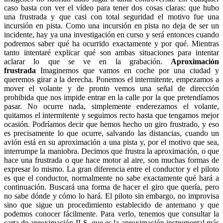
caso basta con ver el vídeo para tener dos cosas claras: que hubo
una frustrada y que casi con total seguridad el motivo fue una
incursión en pista. Como una incursión en pista no deja de ser un
incidente, hay ya una investigación en curso y será entonces cuando
podremos saber qué ha ocurrido exactamente y por qué. Mientras
tanto intentaré explicar qué son ambas situaciones para intentar
aclarar lo que se ve en la grabación.
Aproximación
frustrada
Imaginemos que vamos en coche por una ciudad y
queremos girar a la derecha. Ponemos el intermitente, empezamos a
mover el volante y de pronto vemos una señal de dirección
prohibida que nos impide entrar en la calle por la que pretendíamos
pasar. No ocurre nada, simplemente enderezamos el volante,
quitamos el intermitente y seguimos recto hasta que tengamos mejor
ocasión. Podríamos decir que hemos hecho un giro frustrado, y eso
es precisamente lo que ocurre, salvando las distancias, cuando un
avión está en su aproximación a una pista y, por el motivo que sea,
interrumpe la maniobra. Decimos que frustra la aproximación, o que
hace una frustrada o que hace motor al aire, son muchas formas de
expresar lo mismo. La gran diferencia entre el conductor y el piloto
es que el conductor, normalmente no sabe exactamente qué hará a
continuación. Buscará una forma de hacer el giro que quería, pero
no sabe dónde y cómo lo hará. El piloto sin embargo, no improvisa
sino que sigue un procedimiento establecido de antemano y que
podemos conocer fácilmente. Para verlo, tenemos que consultar la
carta de aproximación ILS, que es la aproximación instrumental más