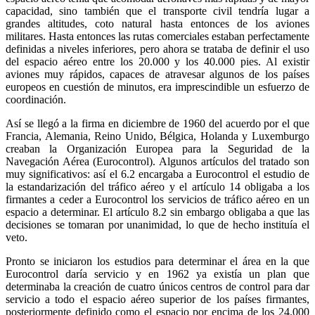
capacidad, sino también que el transporte civil tendría lugar a
grandes altitudes, coto natural hasta entonces de los aviones
militares. Hasta entonces las rutas comerciales estaban perfectamente
definidas a niveles inferiores, pero ahora se trataba de definir el uso
del espacio aéreo entre los 20.000 y los 40.000 pies. Al existir
aviones muy rápidos, capaces de atravesar algunos de los países
europeos en cuestión de minutos, era imprescindible un esfuerzo de
coordinación.
Así se llegó a la firma en diciembre de 1960 del acuerdo por el que
Francia, Alemania, Reino Unido, Bélgica, Holanda y Luxemburgo
creaban la Organización Europea para la Seguridad de la
Navegación Aérea (Eurocontrol). Algunos artículos del tratado son
muy significativos: así el 6.2 encargaba a Eurocontrol el estudio de
la estandarización del tráfico aéreo y el artículo 14 obligaba a los
firmantes a ceder a Eurocontrol los servicios de tráfico aéreo en un
espacio a determinar. El artículo 8.2 sin embargo obligaba a que las
decisiones se tomaran por unanimidad, lo que de hecho instituía el
veto.
Pronto se iniciaron los estudios para determinar el área en la que
Eurocontrol daría servicio y en 1962 ya existía un plan que
determinaba la creación de cuatro únicos centros de control para dar
servicio a todo el espacio aéreo superior de los países firmantes,
posteriormente definido como el espacio por encima de los 24.000