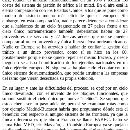
costes del sistema de gestión de tráfico a la mitad. En el aire está la
eterna comparación con los Estados Unidos, a los que se pone como
modelo de sistema mucho más eficiente que el europeo. Sin
embargo, en esta comparación, nadie parece detenerse a considerar
que si hablamos de un cielo fragmentado en 27 países frente a un
cielo único norteamericano también deberíamos hablar de 27
proveedores de servicio y 27 fuerzas aéreas que no se pueden
comparar al único proveedor y única fuerza aérea norteamericanos.
Nadie en Europa se ha atrevido a hablar de confiar la gestión del
tráfico a un único proveedor, como sí se hizo en los 60,
posiblemente porque no se quiere repetir el mismo fracaso, y desde
luego no se atisba la unificación de los ejércitos nacionales en un
único ejército europeo. Ni siquiera se ha planteado el contar con un
único sistema de automatización, que podría arruinar a las empresas
del ramo que vieran desechada su propia solución.
En su lugar, y ante las dificultades del proceso, se optó por un cielo
único devaluado, con el invento de los bloques funcionales, que
supone sustituir el cielo único por nueve “cielitos”. Se supone que
esto debería ser un paso adelante, pero si se examinan rutas como
por ejemplo Madrid-Bucarest habría que preguntarse dónde está el
beneficio con respecto al antiguo sistema de las fronteras, ya que la
única diferencia es que ahora Francia se llama FABEC, Italia se
llama Blue MED, etc. Más aún, la Comisión Europea ya se quejaba
en diciembre pasado de que se había superado el plazo límite para la