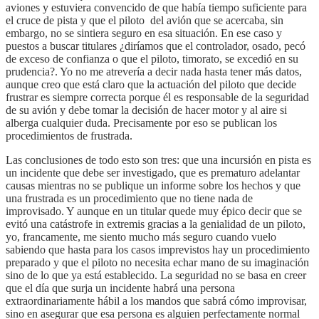
aviones y estuviera convencido de que había tiempo suficiente para
el cruce de pista y que el piloto del avión que se acercaba, sin
embargo, no se sintiera seguro en esa situación. En ese caso y
puestos a buscar titulares ¿diríamos que el controlador, osado, pecó
de exceso de confianza o que el piloto, timorato, se excedió en su
prudencia?. Yo no me atrevería a decir nada hasta tener más datos,
aunque creo que está claro que la actuación del piloto que decide
frustrar es siempre correcta porque él es responsable de la seguridad
de su avión y debe tomar la decisión de hacer motor y al aire si
alberga cualquier duda. Precisamente por eso se publican los
procedimientos de frustrada.
Las conclusiones de todo esto son tres: que una incursión en pista es
un incidente que debe ser investigado, que es prematuro adelantar
causas mientras no se publique un informe sobre los hechos y que
una frustrada es un procedimiento que no tiene nada de
improvisado. Y aunque en un titular quede muy épico decir que se
evitó una catástrofe in extremis gracias a la genialidad de un piloto,
yo, francamente, me siento mucho más seguro cuando vuelo
sabiendo que hasta para los casos imprevistos hay un procedimiento
preparado y que el piloto no necesita echar mano de su imaginación
sino de lo que ya está establecido. La seguridad no se basa en creer
que el día que surja un incidente habrá una persona
extraordinariamente hábil a los mandos que sabrá cómo improvisar,
sino en asegurar que esa persona es alguien perfectamente normal