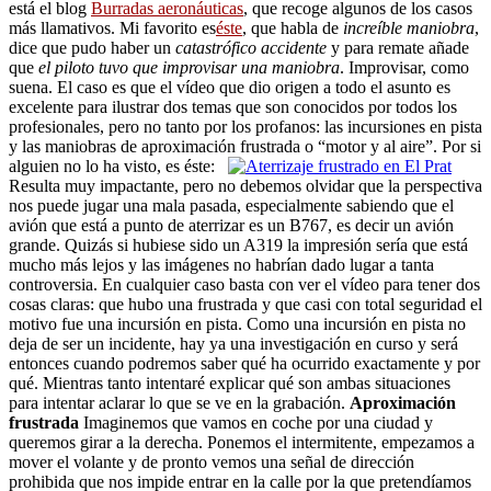
está el blog
Burradas aeronáuticas
, que recoge algunos de los casos
más llamativos. Mi favorito es
éste
, que habla de
increíble maniobra
,
dice que pudo haber un
catastrófico accidente
y para remate añade
que
el piloto tuvo que improvisar una maniobra
. Improvisar, como
suena. El caso es que el vídeo que dio origen a todo el asunto es
excelente para ilustrar dos temas que son conocidos por todos los
profesionales, pero no tanto por los profanos: las incursiones en pista
y las maniobras de aproximación frustrada o “motor y al aire”. Por si
alguien no lo ha visto, es éste:
Resulta muy impactante, pero no debemos olvidar que la perspectiva
nos puede jugar una mala pasada, especialmente sabiendo que el
avión que está a punto de aterrizar es un B767, es decir un avión
grande. Quizás si hubiese sido un A319 la impresión sería que está
mucho más lejos y las imágenes no habrían dado lugar a tanta
controversia. En cualquier caso basta con ver el vídeo para tener dos
cosas claras: que hubo una frustrada y que casi con total seguridad el
motivo fue una incursión en pista. Como una incursión en pista no
deja de ser un incidente, hay ya una investigación en curso y será
entonces cuando podremos saber qué ha ocurrido exactamente y por
qué. Mientras tanto intentaré explicar qué son ambas situaciones
para intentar aclarar lo que se ve en la grabación.
Aproximación
frustrada
Imaginemos que vamos en coche por una ciudad y
queremos girar a la derecha. Ponemos el intermitente, empezamos a
mover el volante y de pronto vemos una señal de dirección
prohibida que nos impide entrar en la calle por la que pretendíamos