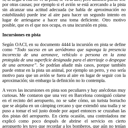
por otras causas; por ejemplo si el avión se está acercando a la pista
sin alcanzar una actitud adecuada (se habla de
aproximación no
estabilizada
) puede irse al aire para hacer un segundo intento en
lugar de arriesgarse a hacer una toma deficiente. Otro motivo
posible, que es el que nos ocupa, es una incursión en pista.
Incursiones en pista
Según OACI, en su documento 4444 la incursi
ón en pista se define
como
“Todo suceso en un aeródromo que suponga la presencia
incorrecta de una aeronave, vehículo o persona en la zona
protegida de una superficie designada para el aterrizaje o despegue
de una aeronave”.
Se podrían añadir más casos, porque también
puede entrar en la pista un animal, por ejemplo un perro, y eso sería
motivo para que un avión se fuera al aire en lugar de seguir con la
aproximación; sin embargo la definición no lo contempla.
A veces las incursiones en pista son peculiares y hay anécdotas muy
curiosas. Me contaron que una vez en Barcelona consiguió colarse
en el recinto del aeropuerto, no se sabe cómo, un turista borracho
que se alojaba en un cámping cercano y que extendió una toalla y se
puso a tomar el sol justo donde por aquel entonces se cruzaban las
dos pistas del aeropuerto. En cierta ocasión, una controladora me
explicó como poco después de abrirse el servicio en cierto
aeropuerto les tuvo que recordar a los bomberos, que aún no tenían