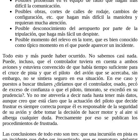
Posibles problemas en el equipo de radio que hagan más
difícil la comunicación.
Posibles obras, cortes de calles de rodaje, cambios de
configuración, etc. que hagan más difícil la maniobra y
requieran mucha atención.
Posible desconocimiento del aeropuerto por parte de la
tripulación, que haga más fácil un despiste.
Posible momento del relevo en la torre, que es bien conocido
como típico momento en el que puede aparecer un incidente.
Todo esto y más puede haber ocurrido. No sabemos casi nada.
Puede, incluso, que el controlador tuviera en cuenta a ambos
aviones y estuviera convencido de que había tiempo suficiente para
el cruce de pista y que el piloto del avión que se acercaba, sin
embargo, no se sintiera seguro en esa situación. En ese caso y
puestos a buscar titulares ¿diríamos que el controlador, osado, pecó
de exceso de confianza o que el piloto, timorato, se excedió en su
prudencia?. Yo no me atrevería a decir nada hasta tener más datos,
aunque creo que está claro que la actuación del piloto que decide
frustrar es siempre correcta porque él es responsable de la seguridad
de su avión y debe tomar la decisión de hacer motor y al aire si
alberga cualquier duda. Precisamente por eso se publican los
procedimientos de frustrada.
Las conclusiones de todo esto son tres: que una incursión en pista es
un incidente que debe ser investigado, que es prematuro adelantar