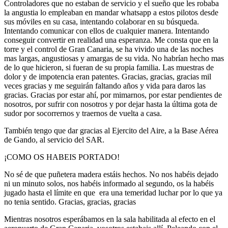
Controladores que no estaban de servicio y el sueño que les robaba
la angustia lo empleaban en mandar whatsapp a estos pilotos desde
sus móviles en su casa, intentando colaborar en su búsqueda.
Intentando comunicar con ellos de cualquier manera. Intentando
conseguir convertir en realidad una esperanza. Me consta que en la
torre y el control de Gran Canaria, se ha vivido una de las noches
mas largas, angustiosas y amargas de su vida. No habrían hecho mas
de lo que hicieron, si fueran de su propia familia. Las muestras de
dolor y de impotencia eran patentes. Gracias, gracias, gracias mil
veces gracias y me seguirán faltando años y vida para daros las
gracias. Gracias por estar ahí, por mimarnos, por estar pendientes de
nosotros, por sufrir con nosotros y por dejar hasta la última gota de
sudor por socorrernos y traernos de vuelta a casa.
También tengo que dar gracias al Ejercito del Aire, a la Base Aérea
de Gando, al servicio del SAR.
¡COMO OS HABEIS PORTADO!
No sé de que puñetera madera estáis hechos. No nos habéis dejado
ni un minuto solos, nos habéis informado al segundo, os la habéis
jugado hasta el límite en que era una temeridad luchar por lo que ya
no tenia sentido. Gracias, gracias, gracias
Mientras nosotros esperábamos en la sala habilitada al efecto en el