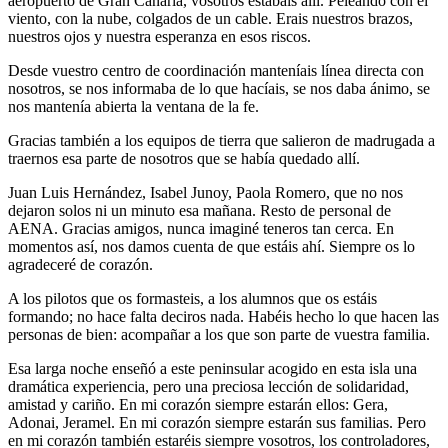
aeropuerto de Gran Canaria, vosotros estabais allí. Peleando con el
viento, con la nube, colgados de un cable. Erais nuestros brazos,
nuestros ojos y nuestra esperanza en esos riscos.
Desde vuestro centro de coordinación manteníais línea directa con
nosotros, se nos informaba de lo que hacíais, se nos daba ánimo, se
nos mantenía abierta la ventana de la fe.
Gracias también a los equipos de tierra que salieron de madrugada a
traernos esa parte de nosotros que se había quedado allí.
Juan Luis Hernández, Isabel Junoy, Paola Romero, que no nos
dejaron solos ni un minuto esa mañana. Resto de personal de
AENA. Gracias amigos, nunca imaginé teneros tan cerca. En
momentos así, nos damos cuenta de que estáis ahí. Siempre os lo
agradeceré de corazón.
A los pilotos que os formasteis, a los alumnos que os estáis
formando; no hace falta deciros nada. Habéis hecho lo que hacen las
personas de bien: acompañar a los que son parte de vuestra familia.
Esa larga noche enseñó a este peninsular acogido en esta isla una
dramática experiencia, pero una preciosa lección de solidaridad,
amistad y cariño. En mi corazón siempre estarán ellos: Gera,
Adonai, Jeramel. En mi corazón siempre estarán sus familias. Pero
en mi corazón también estaréis siempre vosotros, los controladores,