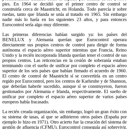
pies. En 1964 se decidió que el primer centro de control se
construiría cerca de Maastricht, en Holanda. Todo parecía ir sobre
ruedas, tanto que Irlanda se unía al tratado en 1965. Sin embargo
nadie más lo haría en los siguientes 23 años, y para entonces
Eurocontrol sería algo muy diferente.
Las primeras diferencias habían surgido ya: los países del
BENELUX y Alemania querían que Eurocontrol operara
directamente sus propios centros de control para dirigir de forma
autónoma el espacio aéreo superior mientras que Francia, Reino
Unido y la recién incorporada Irlanda querían tener el control de sus
propios centros. Las reticencias en la cesión de soberanía estaban
terminando con el sueño de unificar por completo el espacio aéreo
superior de los seis países que habían firmado el acuerdo de 1960.
El centro de control de Maastricht sí se convertiría en un centro
regido por Eurocontrol, pero los centros de Karlsruhe y de Shannon,
que deberían haberle sucedido, aunque sí se construyeron, fueron
gestionados por Alemania e Irlanda, respectivamente. El sueño de
unificar por completo el espacio aéreo superior de varios países
europeos había fracasado.
La recién creada organización, sin embargo, logró un gran éxito con
su sistema de tasas, al que se adhirieron otros países (España por
ejemplo lo hizo en 1971). Otro acierto fue la creación del sistema de
gestión de afluencia (CFMU). Eurocontrol conseguía así sobrevivir,