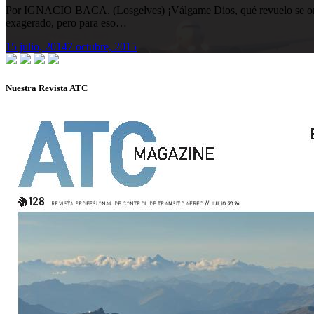
Por IGNACIO BACA. (Losgelves) ¡Válgame Dios, qué revuelo se organi
exagerado, pero para eso…
15 julio, 2014
7 octubre, 2015
Nuestra Revista ATC