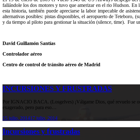
fallándole los dos motores y tuvo que amerizar en el rio Hudson. En la
esta historia, también puede apreciarse la labor impecable de asisten
alternativas posibles: pistas disponibles, el aeropuerto de Teteboro,
y da tiempo al piloto para gestionar la situación (silence, time). Fue u
David Guillamón Santías
Controlador aéreo
Centro de control de tránsito aéreo de Madrid
INCURSIONES Y FRUSTRADAS
Por IGNACIO BACA. (Losgelves) ¡Válgame Dios, qué revuelo se organi
exagerado, pero para eso…
15 julio, 2014
17 julio, 2014
Incursiones y frustradas