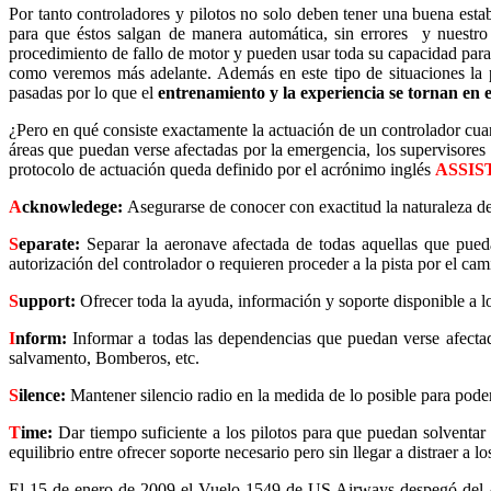
Por tanto controladores y pilotos no solo deben tener una buena esta
para que éstos salgan de manera automática, sin errores y nuestro 
procedimiento de fallo de motor y pueden usar toda su capacidad para v
como veremos más adelante. Además en este tipo de situaciones la pa
pasadas por lo que el
entrenamiento y la experiencia se tornan en e
¿Pero en qué consiste exactamente la actuación de un controlador cua
áreas que puedan verse afectadas por la emergencia, los supervisores
protocolo de actuación queda definido por el acrónimo inglés
ASSIS
A
cknowledege:
Asegurarse de conocer con exactitud la naturaleza de
S
eparate
:
Separar la aeronave afectada de todas aquellas que pueda
autorización del controlador o requieren proceder a la pista por el c
S
upport
:
Ofrecer toda la ayuda, información y soporte disponible a lo
I
nform
:
Informar a todas las dependencias que puedan verse afectada
salvamento, Bomberos, etc.
S
ilence
:
Mantener silencio radio en la medida de lo posible para poder
T
ime
:
Dar tiempo suficiente a los pilotos para que puedan solventar 
equilibrio entre ofrecer soporte necesario pero sin llegar a distraer a l
El 15 de enero de 2009 el Vuelo 1549 de US Airways despegó del A