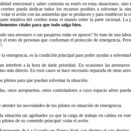
bilidad emocional y saber controlar su estrés en estas situaciones, sin
cerebro pueda dedicar todos los recursos posibles a solventar la situ
olar el avión con las asimetrías que se producen y para establecer la e
rte intuitiva del cerebro toma el mando sobre la parte racional. La p
lementos vitales para que todo salga bien.
ndo una aeronave o sus pasajeros están en apuros? Se trata de una labo
 y el resto de personas que conforman el protocolo de emergencia. Per
T:
 la emergencia, es la condición principal para poder ayudar a solventarl
n interferir a la hora de darle prioridad. En ocasiones las aeronave
amino más directo. En esos casos se hace necesario separarla de otras ae
s pilotos para que puedan solventar la situación.
s, otros aeropuertos, otros controladores a cuyo espacio aéreo pueda d
 atender las necesidades de los pilotos en situación de emergencia.
la situación sin agobiarles ya que la carga de trabajo en cabina en este
os pilotos de su cometido principal: volar el avión.
eropuerto de La Guardia en Nueva York con destino el con destino 