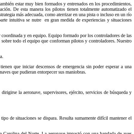
o también estar muy bien formados y entrenados en los procedimientos,
ación. De esta manera los pilotos tienen totalmente automatizado el
strategia más adecuada, como aterrizar en una pista o incluso en un río
arte intuitiva se nutre en gran medida de experiencias y situaciones
r coordinada y en equipo. Equipo formado por los controladores de las
o sobre todo el equipo que conforman pilotos y controladores. Nuestro
a.
s tienen que iniciar descensos de emergencia sin poder esperar a una
ronaves que pudieran entorpecer sus maniobras.
irigirse la aeronave, supervisores, ejército, servicios de búsqueda y
 tipo de situaciones se dispara. Resulta sumamente difícil mantener el
a Carolina del Norte. La aeronave impactó con una bandada de aves