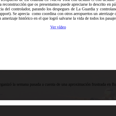
 reconstrucción que os presentamos puede apreciarse lo descrito en párr
cia del controlador, parando los despegues de La Guardia y controlando
 (support). Se aprecia como coordina con otros aeropuertos un aterriza
n amerizaje histórico en el que logró salvarse la vida de todos los pasaje
Ver vídeo
zó la semana pasada a cuenta de una aproximación frustrada en Barce