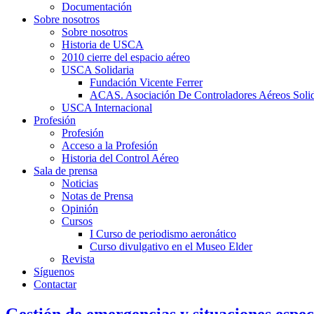
Documentación
Sobre nosotros
Sobre nosotros
Historia de USCA
2010 cierre del espacio aéreo
USCA Solidaria
Fundación Vicente Ferrer
ACAS. Asociación De Controladores Aéreos Solid
USCA Internacional
Profesión
Profesión
Acceso a la Profesión
Historia del Control Aéreo
Sala de prensa
Noticias
Notas de Prensa
Opinión
Cursos
I Curso de periodismo aeronático
Curso divulgativo en el Museo Elder
Revista
Síguenos
Contactar
Gestión de emergencias y situaciones espec