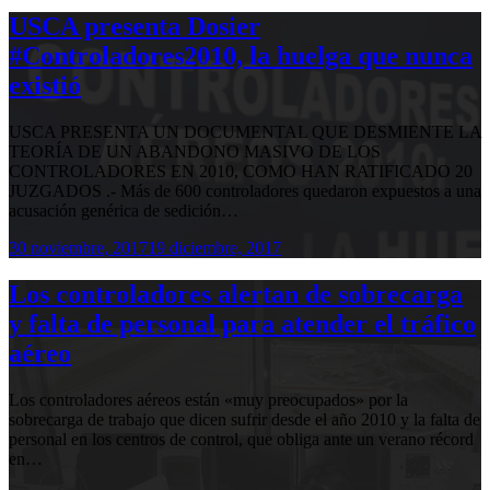
USCA presenta Dosier
#Controladores2010, la huelga que nunca
existió
USCA PRESENTA UN DOCUMENTAL QUE DESMIENTE LA
TEORÍA DE UN ABANDONO MASIVO DE LOS
CONTROLADORES EN 2010, COMO HAN RATIFICADO 20
JUZGADOS .- Más de 600 controladores quedaron expuestos a una
acusación genérica de sedición…
30 noviembre, 2017
19 diciembre, 2017
Los controladores alertan de sobrecarga
y falta de personal para atender el tráfico
aéreo
Los controladores aéreos están «muy preocupados» por la
sobrecarga de trabajo que dicen sufrir desde el año 2010 y la falta de
personal en los centros de control, que obliga ante un verano récord
en…