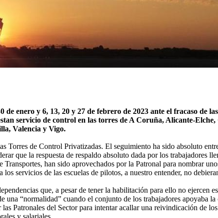
e enero y 6, 13, 20 y 27 de febrero de 2023 ante el fracaso de las
estan servicio de control en las torres de A Coruña, Alicante-Elche,
lla, Valencia y Vigo
.
las Torres de Control Privatizadas. El seguimiento ha sido absoluto entre
siderar que la respuesta de respaldo absoluto dada por los trabajadores 
e Transportes, han sido aprovechados por la Patronal para nombrar unos
 a los servicios de las escuelas de pilotos, a nuestro entender, no debier
s dependencias que, a pesar de tener la habilitación para ello no ejercen
 de una “normalidad” cuando el conjunto de los trabajadores apoyaba la
las Patronales del Sector para intentar acallar una reivindicación de los
ales y salariales.