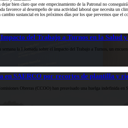
 dejar bien claro que este empecinamiento de la Patronal no conseguirá a
da favorece al desempeño de una actividad laboral que necesita un clim
mbio sustancial en los próximos días por los que prevemos que el con
Impacto del Trabajo a Turnos en la Salud y
esta semana la I Jornada sobre el Impacto del Trabajo a Turnos, u
n SAERCO por recortes de plantilla y ries
misiones Obreras (CCOO) han preavisado una huelga indefinida en SAE