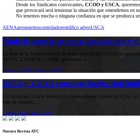
Desde los Sindicatos convocantes,
CCOO y USCA
, queremos
que provocará será tensionar la situación que entendemos en na
No tenemos mucha o ninguna confianza en que se produzca un ca
AENA
aeropuertos
controladores
tráfico aéreo
USCA
Madrid acoge la primera Jornada sobre el 
La sede de la Agencia Estatal de Seguridad Aérea (AESA) acogió 
AUGC, ICOMEM y CoMB, que reunió a…
13 mayo, 2026
13 mayo, 2026
USCA y CCOO convocan huelga indefinida e
Los sindicatos Unión Sindical de Controladores Aéreos (USCA) y Co
falta de plantilla,…
7 abril, 2026
7 abril, 2026
Nuestra Revista ATC