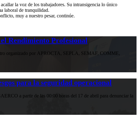
callar la voz de los trabajadores. Su intransigencia lo único
a laboral de tranquilidad.
flicto, muy a nuestro pesar, continúe.
 el Rendimiento Profesional
n encuentro organizado por APROCTA, SEPLA, SEMAF, COMME,
gos para la seguridad operacional
RCO a partir de las 00:00 horas del 17 de abril para denunciar la