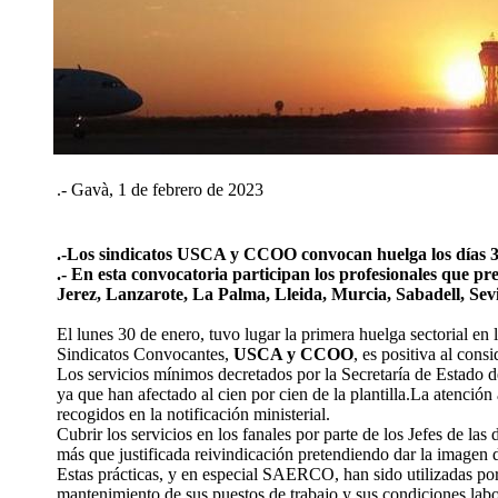
.- Gavà, 1 de febrero de 2023
.-
Los sindicatos USCA y CCOO convocan huelga los días 30 d
.- En esta convocatoria participan los profesionales que pr
Jerez, Lanzarote, La Palma, Lleida, Murcia, Sabadell, Sevi
El lunes 30 de enero, tuvo lugar la primera huelga sectorial en 
Sindicatos Convocantes,
USCA y CCOO
, es positiva al con
Los servicios mínimos decretados por la Secretaría de Estado d
ya que han afectado al cien por cien de la plantilla.La atención
recogidos en la notificación ministerial.
Cubrir los servicios en los fanales por parte de los Jefes de la
más que justificada reivindicación pretendiendo dar la imagen
Estas prácticas, y en especial SAERCO, han sido utilizadas por 
mantenimiento de sus puestos de trabajo y sus condiciones labor