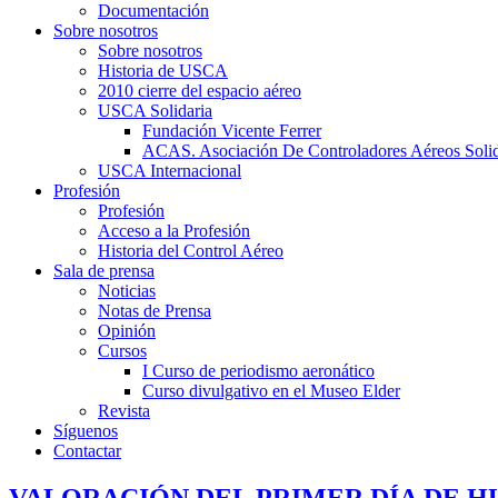
Documentación
Sobre nosotros
Sobre nosotros
Historia de USCA
2010 cierre del espacio aéreo
USCA Solidaria
Fundación Vicente Ferrer
ACAS. Asociación De Controladores Aéreos Solid
USCA Internacional
Profesión
Profesión
Acceso a la Profesión
Historia del Control Aéreo
Sala de prensa
Noticias
Notas de Prensa
Opinión
Cursos
I Curso de periodismo aeronático
Curso divulgativo en el Museo Elder
Revista
Síguenos
Contactar
VALORACIÓN DEL PRIMER DÍA DE H