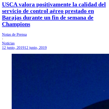
USCA valora positivamente la calidad del
servicio de control aéreo prestado en
Barajas durante un fin de semana de
Champions
Notas de Prensa
·
Noticias
12 junio, 2019
12 junio, 2019