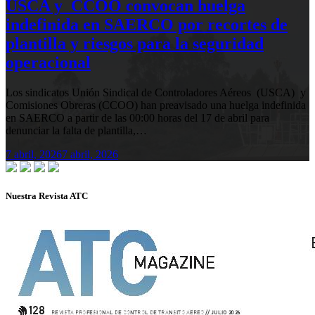
USCA y CCOO convocan huelga
indefinida en SAERCO por recortes de
plantilla y riesgos para la seguridad
operacional
Los sindicatos Unión Sindical de Controladores Aéreos (USCA) y
Comisiones Obreras (CCOO) han preavisado una huelga indefinida
en SAERCO a partir de las 00:00 horas del 17 de abril para
denunciar la falta de plantilla,…
7 abril, 2026
7 abril, 2026
Nuestra Revista ATC