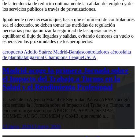
de la tendencia de reducir continuamente la calidad del empleo y de
los servicios públicos a través de privatizaciones.
Igualmente cree necesario que, hasta que el número de controladores
sea el adecuado, se deben tomar las medidas de regulación
necesarias para garantizar la seguridad de las operaciones y
equilibrar el flujo de llegadas y salidas, evitando demoras en vuelo o
esperas en las proximidades de los aeropuertos.
aeropuerto Adolfo Suárez Madrid-Barajas
controladores aéreos
falta
de plantilla
fatiga
Final Champions League
USCA
Madrid acoge la primera Jornada sobre
el Impacto del Trabajo a Turnos en la
Salud y el Rendimiento Profesional
La sede de la Agencia Estatal de Seguridad Aérea (AESA) acogió
esta semana la I Jornada sobre el Impacto del Trabajo a Turnos, un
encuentro organizado por APROCTA, SEPLA, SEMAF,
COMME, AUGC, ICOMEM y CoMB, que reunió a…
13 mayo, 2026
13 mayo, 2026