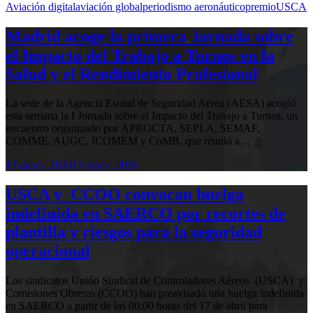
Aviación digital
aviación global
periodismo aeronáutico
premio
USCA
Madrid acoge la primera Jornada sobre
el Impacto del Trabajo a Turnos en la
Salud y el Rendimiento Profesional
La sede de la Agencia Estatal de Seguridad Aérea (AESA) acogió
esta semana la I Jornada sobre el Impacto del Trabajo a Turnos, un
encuentro organizado por APROCTA, SEPLA, SEMAF,
COMME, AUGC, ICOMEM y CoMB, que reunió a…
13 mayo, 2026
13 mayo, 2026
USCA y CCOO convocan huelga
indefinida en SAERCO por recortes de
plantilla y riesgos para la seguridad
operacional
Los sindicatos Unión Sindical de Controladores Aéreos (USCA) y
Comisiones Obreras (CCOO) han preavisado una huelga indefinida
en SAERCO a partir de las 00:00 horas del 17 de abril para