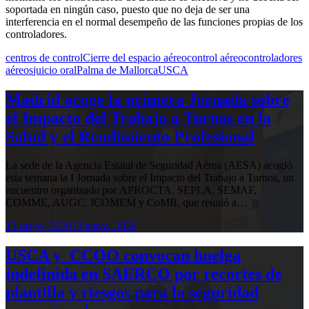
soportada en ningún caso, puesto que no deja de ser una
interferencia en el normal desempeño de las funciones propias de los
controladores.
centros de control
Cierre del espacio aéreo
control aéreo
controladores
aéreos
juicio oral
Palma de Mallorca
USCA
Madrid acoge la primera Jornada sobre
el Impacto del Trabajo a Turnos en la
Salud y el Rendimiento Profesional
La sede de la Agencia Estatal de Seguridad Aérea (AESA) acogió
esta semana la I Jornada sobre el Impacto del Trabajo a Turnos, un
encuentro organizado por APROCTA, SEPLA, SEMAF,
COMME, AUGC, ICOMEM y CoMB, que reunió a…
13 mayo, 2026
13 mayo, 2026
USCA y CCOO convocan huelga
indefinida en SAERCO por recortes de
plantilla y riesgos para la seguridad