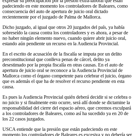
expresar su preocupación por la presión extra-laboral que están
padeciendo en este momento los controladores de Baleares, como
consecuencia del auto de apertura de juicio oral dictado
recientemente por el juzgado de Palma de Mallorca.
Dicho juzgado, al igual que otros 20 juzgados del país, ya había
sobreseído la causa contra los controladores y es ahora, a pesar de
no haber ningún elemento nuevo, cuando quiere abrir juicio oral,
estando aún pendiente un recurso en la Audiencia Provincial.
En el escrito de acusación de la fiscalía se imputa por un delito
preconstitucional que conlleva penas de cárcel, delito ya
desestimado por la propia fiscalía en otras causas. En el auto de
apertura de juicio oral se reconoce a la Audiencia Provincial de
Mallorca como el órgano competente para celebrar el juicio, órgano
que es además el que ha de resolver el recurso pendiente en esta
causa.
Es pues la Audiencia Provincial quién deberá decidir si se celebra o
no juicio y si finalmente esto ocurre, será allí donde se dictamine la
responsabilidad del cierre del espacio aéreo, que creemos exculpará
a los controladores de Baleares, como así ha sucedido ya en 20 de
los 22 casos juzgados.
USCA entiende que la presión que están padeciendo en este
momento los controladores de Baleares es excesiva y no debería ser