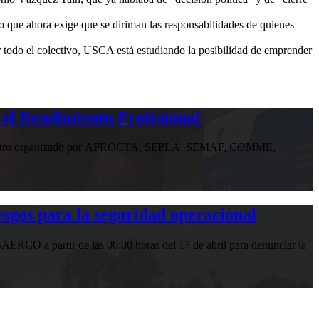
o que ahora exige que se diriman las responsabilidades de quienes
r todo el colectivo, USCA está estudiando la posibilidad de emprender
 el Rendimiento Profesional
n encuentro organizado por APROCTA, SEPLA, SEMAF, COMME,
gos para la seguridad operacional
RCO a partir de las 00:00 horas del 17 de abril para denunciar la