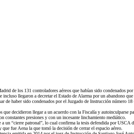
e Madrid de los 131 controladores aéreos que habían sido condenados por
e incluso llegaron a decretar el Estado de Alarma por un abandono que 
esar de haber sido condenados por el Juzgado de Instrucción número 18 
que decidieron llegar a un acuerdo con la Fiscalía y autoinculparse pa
con constantes presiones y con un incesante linchamiento mediático.
nte a un “cierre patronal”, lo cual confirma la tesis defendida por USC
 que fue Aena la que tomó la decisión de cerrar el espacio aéreo.
ntencia emitida en 2014 por el juez de Instrucción de Santiago José Ant