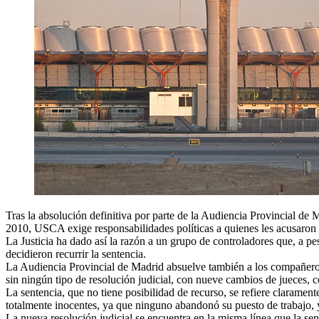
Tras la absolución definitiva por parte de la Audiencia Provincial d
2010, USCA exige responsabilidades políticas a quienes les acusaron 
La Justicia ha dado así la razón a un grupo de controladores que, a p
decidieron recurrir la sentencia.
La Audiencia Provincial de Madrid absuelve también a los compañeros 
sin ningún tipo de resolución judicial, con nueve cambios de jueces, 
La sentencia, que no tiene posibilidad de recurso, se refiere clarame
totalmente inocentes, ya que ninguno abandonó su puesto de trabajo, y
La nueva resolución judicial se encuentra en la misma línea que la se