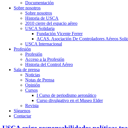
Documentación
Sobre nosotros
Sobre nosotros
Historia de USCA
2010 cierre del espacio aéreo
USCA Solidaria
Fundación Vicente Ferrer
ACAS. Asociación De Controladores Aéreos Solid
USCA Internacional
Profesión
Profesión
Acceso a la Profesión
Historia del Control Aéreo
Sala de prensa
Noticias
Notas de Prensa
Opinión
Cursos
I Curso de periodismo aeronático
Curso divulgativo en el Museo Elder
Revista
Síguenos
Contactar
USCA exige responsabilidades políticas tra