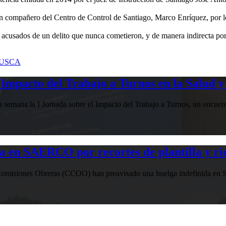
un compañero del Centro de Control de Santiago, Marco Enríquez, por l
 acusados de un delito que nunca cometieron, y de manera indirecta po
USCA
Impacto del Trabajo a Turnos en la Salud y
esta semana la I Jornada sobre el Impacto del Trabajo a Turnos, u
n SAERCO por recortes de plantilla y ries
misiones Obreras (CCOO) han preavisado una huelga indefinida en SAE