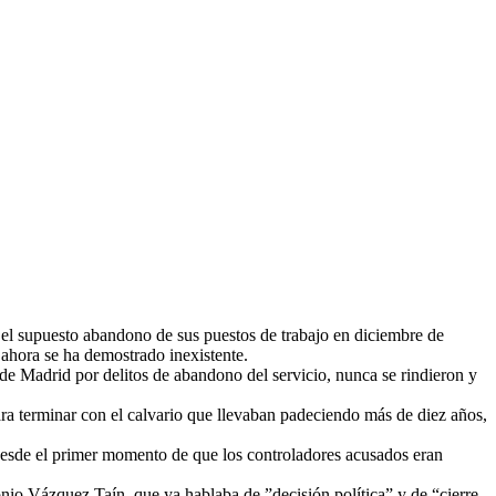
 el supuesto abandono de sus puestos de trabajo en diciembre de
ahora se ha demostrado inexistente.
de Madrid por delitos de abandono del servicio, nunca se rindieron y
ra terminar con el calvario que llevaban padeciendo más de diez años,
A desde el primer momento de que los controladores acusados eran
onio Vázquez Taín, que ya hablaba de ”decisión política” y de “cierre