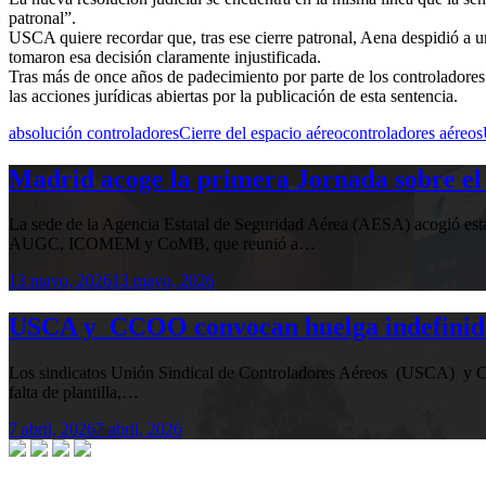
patronal”.
USCA quiere recordar que, tras ese cierre patronal, Aena despidió a 
tomaron esa decisión claramente injustificada.
Tras más de once años de padecimiento por parte de los controladores
las acciones jurídicas abiertas por la publicación de esta sentencia.
absolución controladores
Cierre del espacio aéreo
controladores aéreos
Madrid acoge la primera Jornada sobre el 
La sede de la Agencia Estatal de Seguridad Aérea (AESA) acogió 
AUGC, ICOMEM y CoMB, que reunió a…
13 mayo, 2026
13 mayo, 2026
USCA y CCOO convocan huelga indefinida e
Los sindicatos Unión Sindical de Controladores Aéreos (USCA) y Co
falta de plantilla,…
7 abril, 2026
7 abril, 2026