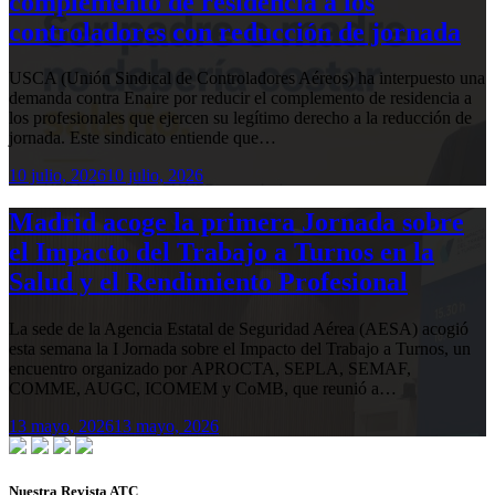
complemento de residencia a los
controladores con reducción de jornada
USCA (Unión Sindical de Controladores Aéreos) ha interpuesto una
demanda contra Enaire por reducir el complemento de residencia a
los profesionales que ejercen su legítimo derecho a la reducción de
jornada. Este sindicato entiende que…
10 julio, 2026
10 julio, 2026
Madrid acoge la primera Jornada sobre
el Impacto del Trabajo a Turnos en la
Salud y el Rendimiento Profesional
La sede de la Agencia Estatal de Seguridad Aérea (AESA) acogió
esta semana la I Jornada sobre el Impacto del Trabajo a Turnos, un
encuentro organizado por APROCTA, SEPLA, SEMAF,
COMME, AUGC, ICOMEM y CoMB, que reunió a…
13 mayo, 2026
13 mayo, 2026
Nuestra Revista ATC