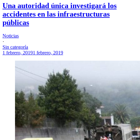
Una autoridad única investigará los
accidentes en las infraestructuras
públicas
Noticias
·
Sin categoría
1 febrero, 2019
1 febrero, 2019