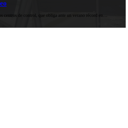
reo
los centros de control, que obliga ante un verano récord en…