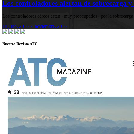
Los controladores alertan de sobrecarga y 
Los controladores aéreos están «muy preocupados» por la sobrecarga de
18 julio, 2016
14 noviembre, 2016
Nuestra Revista ATC