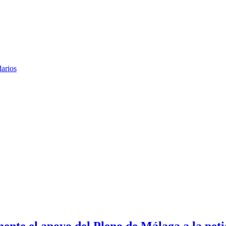
arios
ente el apoyo del Pleno de Málaga a la peti