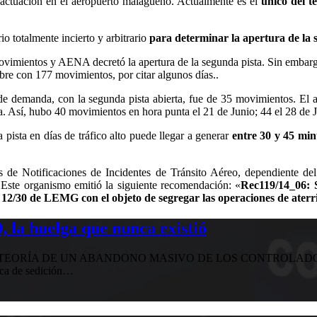
tuación en el aeropuerto malagueño. Actualmente es el
único del t
o totalmente incierto y arbitrario
para determinar la apertura de la 
imientos y AENA decretó la apertura de la segunda pista. Sin embargo,
bre con 177 movimientos, por citar algunos días..
 de demanda, con la segunda pista abierta, fue de 35 movimientos. El
a. Así, hubo 40 movimientos en hora punta el 21 de Junio; 44 el 28 de J
ista en días de tráfico alto puede llegar a generar
entre 30 y 45 minu
s de Notificaciones de Incidentes de Tránsito Aéreo, dependiente de
 Este organismo emitió la siguiente recomendación: «
Rec119/14_06: S
Y 12/30 de LEMG con el objeto de segregar las operaciones de aterr
 la huelga que nunca existió
EORÍA DE UN ABANDONO MASIVO DE LOS CONTROLADORE
ica de sedición…