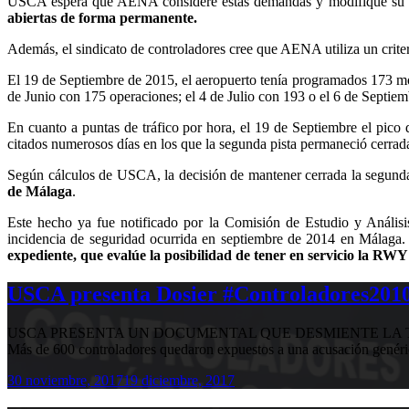
USCA espera que AENA considere estas demandas y modifique su ac
abiertas de forma permanente.
Además, el sindicato de controladores cree que AENA utiliza un criteri
El 19 de Septiembre de 2015, el aeropuerto tenía programados 173 mov
de Junio con 175 operaciones; el 4 de Julio con 193 o el 6 de Septiem
En cuanto a puntas de tráfico por hora, el 19 de Septiembre el pico
citados numerosos días en los que la segunda pista permaneció cerrad
Según cálculos de USCA, la decisión de mantener cerrada la segunda p
de Málaga
.
Este hecho ya fue notificado por la Comisión de Estudio y Análisi
incidencia de seguridad ocurrida en septiembre de 2014 en Málaga.
expediente, que evalúe la posibilidad de tener en servicio la RW
USCA presenta Dosier #Controladores2010,
USCA PRESENTA UN DOCUMENTAL QUE DESMIENTE LA T
Más de 600 controladores quedaron expuestos a una acusación genér
30 noviembre, 2017
19 diciembre, 2017