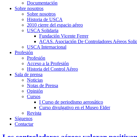
Documentación
Sobre nosotros
Sobre nosotros
Historia de USCA
2010 cierre del espacio aéreo
USCA Solidaria
Fundación Vicente Ferrer
ACAS. Asociación De Controladores Aéreos Solid
USCA Internacional
Profesión
Profesión
Acceso a la Profesión
Historia del Control Aéreo
Sala de prensa
Noticias
Notas de Prensa
Opinión
Cursos
I Curso de periodismo aeronático
Curso divulgativo en el Museo Elder
Revista
Síguenos
Contactar
Los controladores aéreos valoran positivam