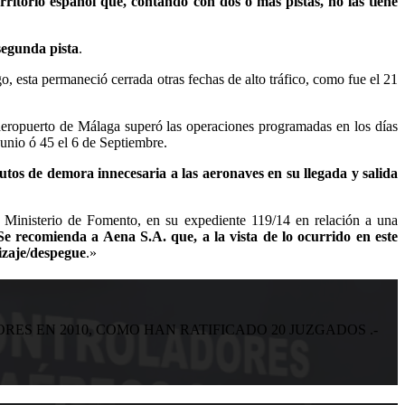
erritorio español que, contando con dos o más pistas, no las tiene
segunda pista
.
 esta permaneció cerrada otras fechas de alto tráfico, como fue el 21
 aeropuerto de Málaga superó las operaciones programadas en los días
unio ó 45 el 6 de Septiembre.
tos de demora innecesaria a las aeronaves en su llegada y salida
l Ministerio de Fomento, en su expediente 119/14 en relación a una
e recomienda a Aena S.A. que, a la vista de lo ocurrido en este
izaje/despegue
.»
S EN 2010, COMO HAN RATIFICADO 20 JUZGADOS .-