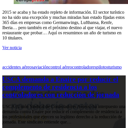
2015 se acaba y ha estado repleto de información. El sector turístico
no ha sido una excepción y muchas miradas han estado fijadas estos
365 días en empresas como Germanwings, Lufthansa, Renfe,
Iberia… pero también en el próximo destino al que viajar, el nuevo
restaurante que probar… Aquí os resumimos un año de turismo en
10 titulares.
Ver noticia
accidentes aéreos
aviación
control aéreo
controladores
pilotos
turismo
USCA demanda a Enaire por reducir el
complemento de residencia a los
controladores con reducción de jornada
USCA (Unión Sindical de Controladores Aéreos) ha interpuesto una
demanda contra Enaire por reducir el complemento de residencia a
los profesionales que ejercen su legítimo derecho a la reducción de
jornada. Este sindicato entiende que…