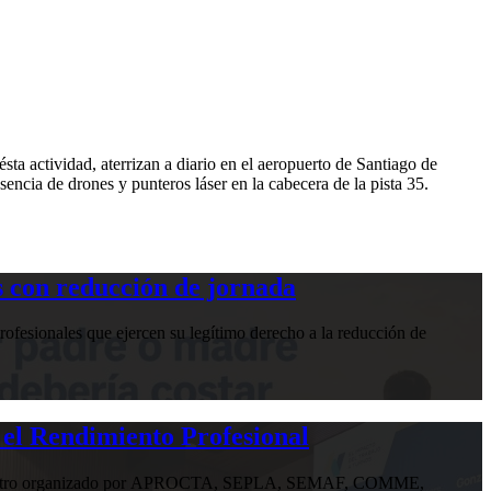
ta actividad, aterrizan a diario en el aeropuerto de Santiago de
encia de drones y punteros láser en la cabecera de la pista 35.
 con reducción de jornada
ofesionales que ejercen su legítimo derecho a la reducción de
 el Rendimiento Profesional
n encuentro organizado por APROCTA, SEPLA, SEMAF, COMME,