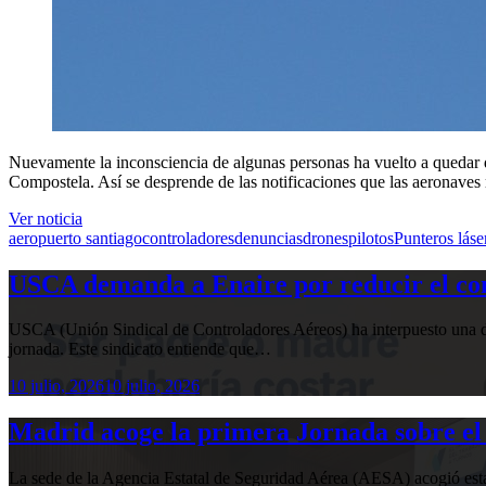
Nuevamente la inconsciencia de algunas personas ha vuelto a quedar de 
Compostela. Así se desprende de las notificaciones que las aeronaves r
Ver noticia
aeropuerto santiago
controladores
denuncias
drones
pilotos
Punteros láse
USCA demanda a Enaire por reducir el com
USCA (Unión Sindical de Controladores Aéreos) ha interpuesto una de
jornada. Este sindicato entiende que…
10 julio, 2026
10 julio, 2026
Madrid acoge la primera Jornada sobre el 
La sede de la Agencia Estatal de Seguridad Aérea (AESA) acogió 