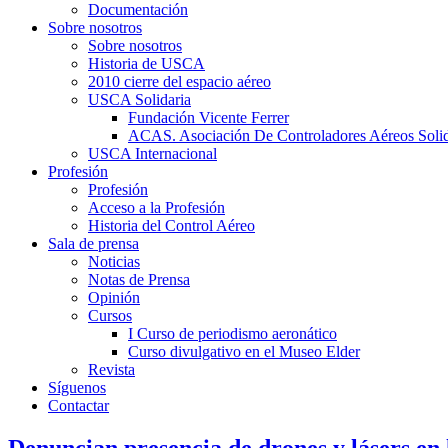
Documentación
Sobre nosotros
Sobre nosotros
Historia de USCA
2010 cierre del espacio aéreo
USCA Solidaria
Fundación Vicente Ferrer
ACAS. Asociación De Controladores Aéreos Solid
USCA Internacional
Profesión
Profesión
Acceso a la Profesión
Historia del Control Aéreo
Sala de prensa
Noticias
Notas de Prensa
Opinión
Cursos
I Curso de periodismo aeronático
Curso divulgativo en el Museo Elder
Revista
Síguenos
Contactar
Denuncian presencia de drones y lásers en 