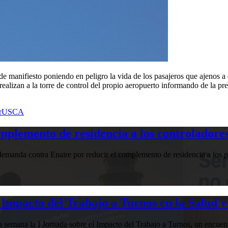
manifiesto poniendo en peligro la vida de los pasajeros que ajenos a és
ealizan a la torre de control del propio aeropuerto informando de la pres
r
USCA
plemento de residencia a los controladores
manda contra Enaire por reducir el complemento de residencia a los pr
Impacto del Trabajo a Turnos en la Salud y
esta semana la I Jornada sobre el Impacto del Trabajo a Turnos, u