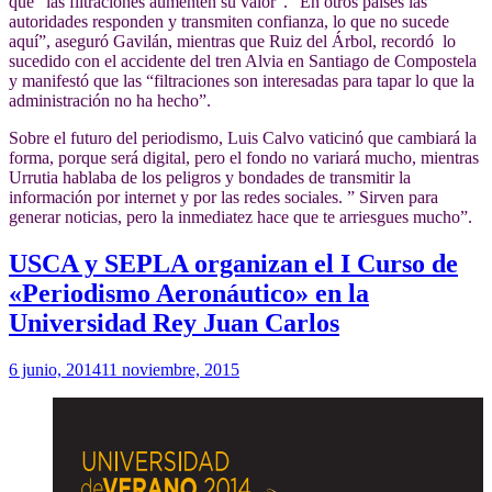
que “las filtraciones aumenten su valor”. “En otros países las
autoridades responden y transmiten confianza, lo que no sucede
aquí”, aseguró Gavilán, mientras que Ruiz del Árbol, recordó lo
sucedido con el accidente del tren Alvia en Santiago de Compostela
y manifestó que las “filtraciones son interesadas para tapar lo que la
administración no ha hecho”.
Sobre el futuro del periodismo, Luis Calvo vaticinó que cambiará la
forma, porque será digital, pero el fondo no variará mucho, mientras
Urrutia hablaba de los peligros y bondades de transmitir la
información por internet y por las redes sociales. ” Sirven para
generar noticias, pero la inmediatez hace que te arriesgues mucho”.
USCA y SEPLA organizan el I Curso de
«Periodismo Aeronáutico» en la
Universidad Rey Juan Carlos
6 junio, 2014
11 noviembre, 2015