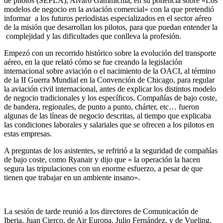
de pilotos (SEPLA), Alvaro Gammichia, en su ponencia sobre «Los
modelos de negocio en la aviación comercial» con la que pretendió
informar a los futuros periodistas especializados en el sector aéreo
de la misión que desarrollan los pilotos, para que puedan entender la
complejidad y las dificultades que conlleva la profesión.
Empezó con un recorrido histórico sobre la evolución del transporte
aéreo, en la que relató cómo se fue creando la legislación
internacional sobre aviación o el nacimiento de la OACI, al término
de la II Guerra Mundial en la Convención de Chicago, para regular
la aviación civil internacional, antes de explicar los distintos modelo
de negocio tradicionales y los específicos. Compañías de bajo coste,
de bandera, regionales, de punto a punto, chárter, etc… fueron
algunas de las líneas de negocio descritas, al tiempo que explicaba
las condiciones laborales y salariales que se ofrecen a los pilotos en
estas empresas.
A preguntas de los asistentes, se refririó a la seguridad de compañías
de bajo coste, como Ryanair y dijo que » la operación la hacen
segura las tripulaciones con un enorme esfuerzo, a pesar de que
tienen que trabajar en un ambiente insano».
La sesión de tarde reunió a los directores de Comunicación de
Iberia, Juan Cierco, de Air Europa, Julio Fernández, y de Vueling,