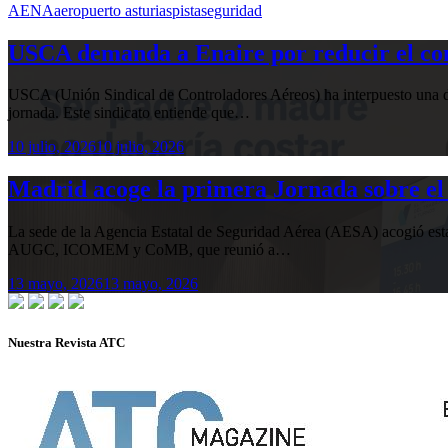
AENA
aeropuerto asturias
pista
seguridad
USCA demanda a Enaire por reducir el com
USCA (Unión Sindical de Controladores Aéreos) ha interpuesto una de
jornada. Este sindicato entiende que…
10 julio, 2026
10 julio, 2026
Madrid acoge la primera Jornada sobre el 
La sede de la Agencia Estatal de Seguridad Aérea (AESA) acogió 
AUGC, ICOMEM y CoMB, que reunió a…
13 mayo, 2026
13 mayo, 2026
Nuestra Revista ATC