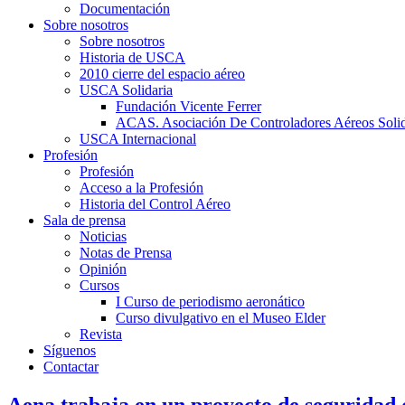
Documentación
Sobre nosotros
Sobre nosotros
Historia de USCA
2010 cierre del espacio aéreo
USCA Solidaria
Fundación Vicente Ferrer
ACAS. Asociación De Controladores Aéreos Solid
USCA Internacional
Profesión
Profesión
Acceso a la Profesión
Historia del Control Aéreo
Sala de prensa
Noticias
Notas de Prensa
Opinión
Cursos
I Curso de periodismo aeronático
Curso divulgativo en el Museo Elder
Revista
Síguenos
Contactar
Aena trabaja en un proyecto de seguridad q