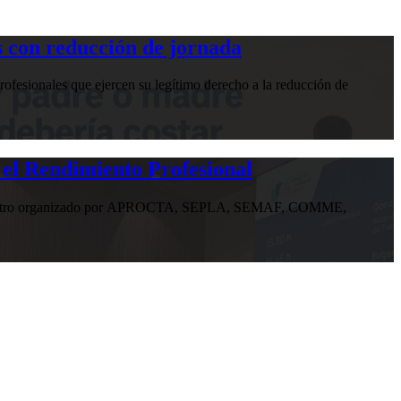
 con reducción de jornada
ofesionales que ejercen su legítimo derecho a la reducción de
 el Rendimiento Profesional
n encuentro organizado por APROCTA, SEPLA, SEMAF, COMME,