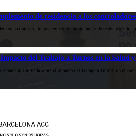
plemento de residencia a los controladores
manda contra Enaire por reducir el complemento de residencia a los pr
Impacto del Trabajo a Turnos en la Salud y
esta semana la I Jornada sobre el Impacto del Trabajo a Turnos, u