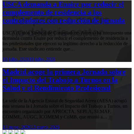
USCA demanda a Enaire por reducir el
complemento de residencia a los
controladores con reducción de jornada
USCA (Unión Sindical de Controladores Aéreos) ha interpuesto una
demanda contra Enaire por reducir el complemento de residencia a
los profesionales que ejercen su legítimo derecho a la reducción de
jornada. Este sindicato entiende que…
10 julio, 2026
10 julio, 2026
Madrid acoge la primera Jornada sobre
el Impacto del Trabajo a Turnos en la
Salud y el Rendimiento Profesional
La sede de la Agencia Estatal de Seguridad Aérea (AESA) acogió
esta semana la I Jornada sobre el Impacto del Trabajo a Turnos, un
encuentro organizado por APROCTA, SEPLA, SEMAF,
COMME, AUGC, ICOMEM y CoMB, que reunió a…
13 mayo, 2026
13 mayo, 2026