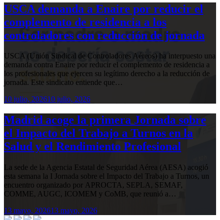
USCA demanda a Enaire por reducir el
complemento de residencia a los
controladores con reducción de jornada
USCA (Unión Sindical de Controladores Aéreos) ha interpuesto una
demanda contra Enaire por reducir el complemento de residencia a
los profesionales que ejercen su legítimo derecho a la reducción de
jornada. Este sindicato entiende que…
10 julio, 2026
10 julio, 2026
Madrid acoge la primera Jornada sobre
el Impacto del Trabajo a Turnos en la
Salud y el Rendimiento Profesional
La sede de la Agencia Estatal de Seguridad Aérea (AESA) acogió
esta semana la I Jornada sobre el Impacto del Trabajo a Turnos, un
encuentro organizado por APROCTA, SEPLA, SEMAF,
COMME, AUGC, ICOMEM y CoMB, que reunió a…
13 mayo, 2026
13 mayo, 2026