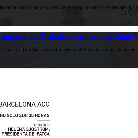
manda contra Enaire por reducir el complemento de residencia a los pr
Impacto del Trabajo a Turnos en la Salud y
esta semana la I Jornada sobre el Impacto del Trabajo a Turnos, u