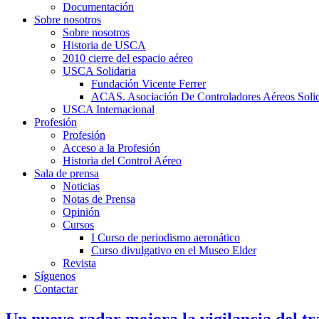
Documentación
Sobre nosotros
Sobre nosotros
Historia de USCA
2010 cierre del espacio aéreo
USCA Solidaria
Fundación Vicente Ferrer
ACAS. Asociación De Controladores Aéreos Solid
USCA Internacional
Profesión
Profesión
Acceso a la Profesión
Historia del Control Aéreo
Sala de prensa
Noticias
Notas de Prensa
Opinión
Cursos
I Curso de periodismo aeronático
Curso divulgativo en el Museo Elder
Revista
Síguenos
Contactar
Un nuevo radar mejora la vigilancia del tr