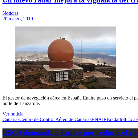
Noticias
20 marzo, 2019
El gestor de navegación aérea en España Enaire puso en servicio el pa
norte de Lanzarote.
Ver noticia
Canarias
Centro de Control Aéreo de Canarias
ENAIRE
radar
tráfico a
USCA demanda a Enaire por reducir el com