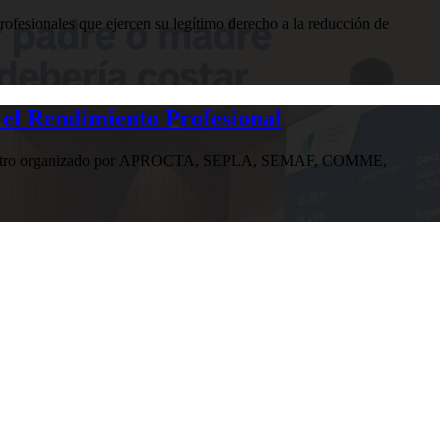
ofesionales que ejercen su legítimo derecho a la reducción de
 el Rendimiento Profesional
n encuentro organizado por APROCTA, SEPLA, SEMAF, COMME,