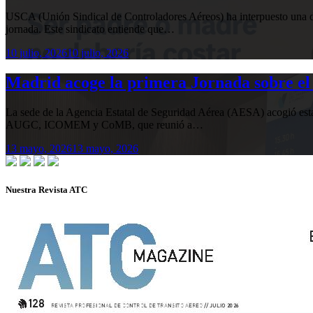
USCA (Unión Sindical de Controladores Aéreos) ha interpuesto una de
jornada. Este sindicato entiende que…
10 julio, 2026
10 julio, 2026
Madrid acoge la primera Jornada sobre el 
La sede de la Agencia Estatal de Seguridad Aérea (AESA) acogió 
AUGC, ICOMEM y CoMB, que reunió a…
13 mayo, 2026
13 mayo, 2026
Nuestra Revista ATC