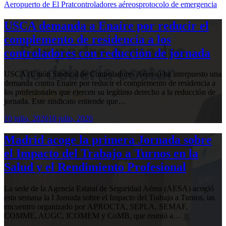
Aeropuerto de El Prat
controladores aéreos
protocolo de emergencia
USCA demanda a Enaire por reducir el
complemento de residencia a los
controladores con reducción de jornada
USCA (Unión Sindical de Controladores Aéreos) ha interpuesto una
demanda contra Enaire por reducir el complemento de residencia a
los profesionales que ejercen su legítimo derecho a la reducción de
jornada. Este sindicato entiende que…
10 julio, 2026
10 julio, 2026
Madrid acoge la primera Jornada sobre
el Impacto del Trabajo a Turnos en la
Salud y el Rendimiento Profesional
La sede de la Agencia Estatal de Seguridad Aérea (AESA) acogió
esta semana la I Jornada sobre el Impacto del Trabajo a Turnos, un
encuentro organizado por APROCTA, SEPLA, SEMAF,
COMME, AUGC, ICOMEM y CoMB, que reunió a…